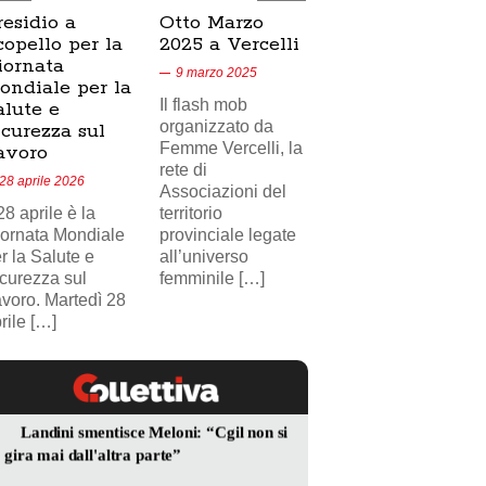
residio a
Otto Marzo
Presidio
copello per la
2025 a Vercelli
SICUR2000 a
iornata
Crescentino,
9 marzo 2025
ondiale per la
17/02/2025
Il flash mob
alute e
18 febbraio 2025
organizzato da
icurezza sul
Femme Vercelli, la
Nel videoservizio
avoro
rete di
di Telecity News
28 aprile 2026
Associazioni del
24, il presidio
 28 aprile è la
territorio
sindacale della
ornata Mondiale
provinciale legate
FILCAMS CGIL
r la Salute e
all’universo
Vercelli Valsesia
curezza sul
femminile […]
davanti i cancelli
voro. Martedì 28
[…]
rile […]