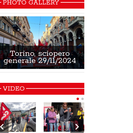
PHOTO GALLERY
Torino, sciopero
Non si muore
generale 29/11/2024
21/02/
VIDEO