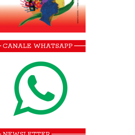
CANALE WHATSAPP
 Danesino è la nuova Segretaria Ge
CGIL Vercelli Valsesia
NEWSLETTER