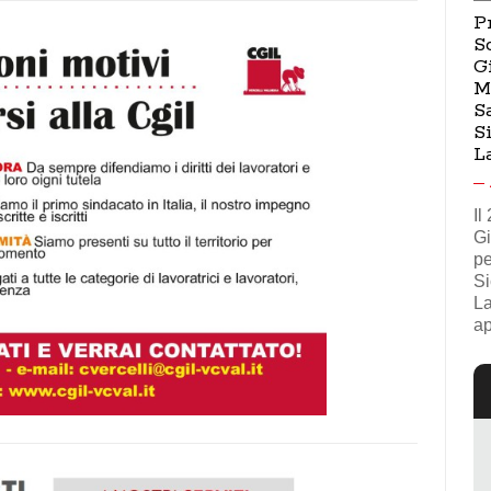
P
S
G
M
S
S
L
Il
Gi
pe
Si
La
ap