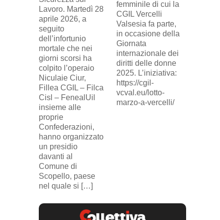
davanti 
femminile di cui la
Lavoro. Martedì 28
di Eni 
CGIL Vercelli
aprile 2026, a
Cresce
Valsesia fa parte,
seguito
sosteg
in occasione della
dell’infortunio
lavorat
Giornata
mortale che nei
(delega
internazionale dei
giorni scorsi ha
sindaca
diritti delle donne
colpito l’operaio
ingius
2025. L’iniziativa:
Niculaie Ciur,
licenzi
https://cgil-
Fillea CGIL – Filca
SICUR2
vcval.eu/lotto-
Cisl – FenealUil
comuni
marzo-a-vercelli/
insieme alle
proprie
Confederazioni,
hanno organizzato
un presidio
davanti al
Comune di
Scopello, paese
nel quale si […]