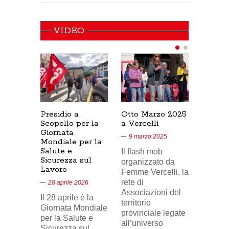
VIDEO
Presidio a
Otto Marzo 2025
Presid
Scopello per la
a Vercelli
SICUR
Giornata
Cresce
9 marzo 2025
Mondiale per la
17/02/
Salute e
Il flash mob
18 feb
Sicurezza sul
organizzato da
Lavoro
Nel vid
Femme Vercelli, la
di Tele
rete di
28 aprile 2026
24, il p
Associazioni del
Il 28 aprile è la
sindaca
territorio
Giornata Mondiale
FILCA
provinciale legate
per la Salute e
Vercell
all’universo
Sicurezza sul