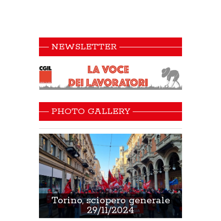
NEWSLETTER
PHOTO GALLERY
 Sanità
Torino, sciopero generale
Non 
29/11/2024