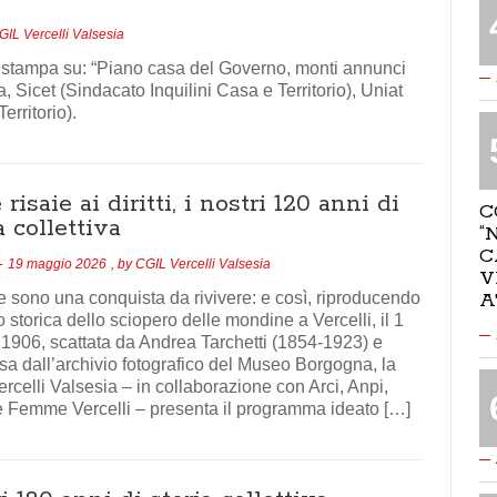
GIL Vercelli Valsesia
to stampa su: “Piano casa del Governo, monti annunci
Sicet (Sindacato Inquilini Casa e Territorio), Uniat
rritorio).
 risaie ai diritti, i nostri 120 anni di
C
a collettiva
“
C
19 maggio 2026
, by
CGIL Vercelli Valsesia
V
e sono una conquista da rivivere: e così, riproducendo
A
o storica dello sciopero delle mondine a Vercelli, il 1
1906, scattata da Andrea Tarchetti (1854-1923) e
a dall’archivio fotografico del Museo Borgogna, la
rcelli Valsesia – in collaborazione con Arci, Anpi,
 Femme Vercelli – presenta il programma ideato […]