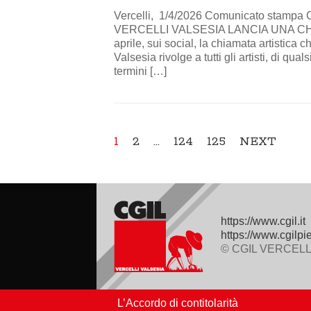
Vercelli, 1/4/2026 Comunicato stam
VERCELLI VALSESIA LANCIA UNA CHIA
aprile, sui social, la chiamata artistica
Valsesia rivolge a tutti gli artisti, di qu
termini […]
1
2
…
124
125
NEXT
https://www.cgil.it
https://www.cgilpi
© CGIL VERCELLI
L’Accordo di contitolarità