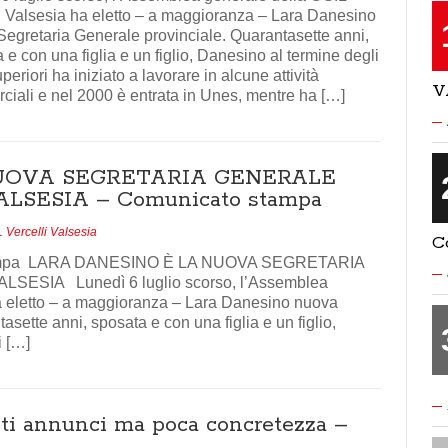
i Valsesia ha eletto – a maggioranza – Lara Danesino
egretaria Generale provinciale. Quarantasette anni,
 e con una figlia e un figlio, Danesino al termine degli
uperiori ha iniziato a lavorare in alcune attività
V
iali e nel 2000 è entrata in Unes, mentre ha […]
UOVA SEGRETARIA GENERALE
LSESIA – Comunicato stampa
 Vercelli Valsesia
C
 stampa LARA DANESINO È LA NUOVA SEGRETARIA
ESIA Lunedì 6 luglio scorso, l’Assemblea
ha eletto – a maggioranza – Lara Danesino nuova
sette anni, sposata e con una figlia e un figlio,
i […]
ti annunci ma poca concretezza –