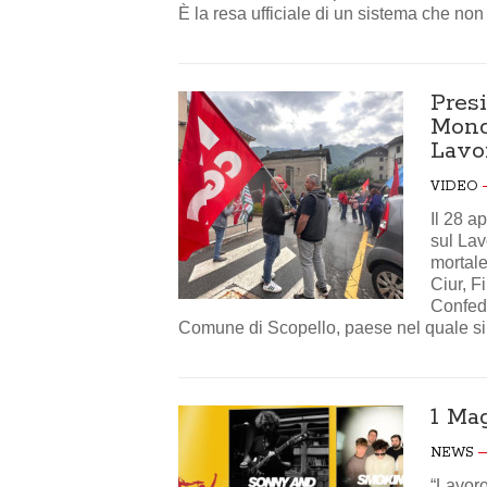
È la resa ufficiale di un sistema che non
Presi
Mondi
Lavo
VIDEO
Il 28 a
sul Lav
mortale
Ciur, F
Confede
Comune di Scopello, paese nel quale si
1 Ma
NEWS
“Lavoro