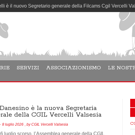
l nuovo Segretario generale della Filcams Cgil Vercelli Valsesia
RIE
SERVIZI
ASSOCIAZIONISMO
LE NOSTR
 Danesino è la nuova Segretaria
rale della CGIL Vercelli Valsesia
C
8 luglio 2026
, by
CGIL Vercelli Valsesia
6 luglio scorso, l’Assemblea generale della CGIL