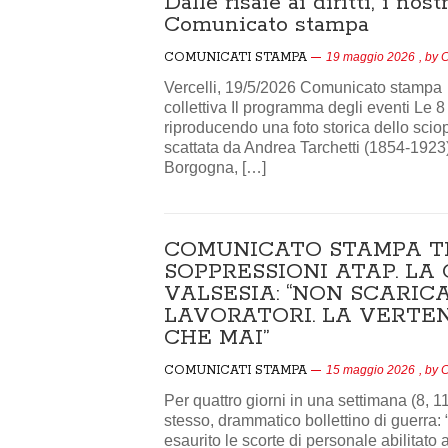
Dalle risaie ai diritti, i nos
Comunicato stampa
COMUNICATI STAMPA
19 maggio 2026
, by
C
Vercelli, 19/5/2026 Comunicato stampa Dall
collettiva Il programma degli eventi Le 8
riproducendo una foto storica dello scio
scattata da Andrea Tarchetti (1854-1923
Borgogna, […]
COMUNICATO STAMPA TR
SOPPRESSIONI ATAP. LA 
VALSESIA: “NON SCARIC
LAVORATORI. LA VERTE
CHE MAI”
COMUNICATI STAMPA
15 maggio 2026
, by
C
Per quattro giorni in una settimana (8, 1
stesso, drammatico bollettino di guerra
esaurito le scorte di personale abilitat