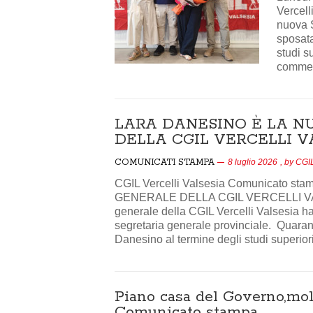
Vercell
nuova S
sposata
studi s
commerc
LARA DANESINO È LA N
DELLA CGIL VERCELLI VA
COMUNICATI STAMPA
8 luglio 2026
, by
CGIL
CGIL Vercelli Valsesia Comunicato
GENERALE DELLA CGIL VERCELLI VALS
generale della CGIL Vercelli Valsesia 
segretaria generale provinciale. Quaranta
Danesino al termine degli studi superior
Piano casa del Governo,mol
Comunicato stampa