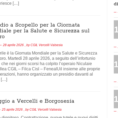
 riesce […]
d
dio a Scopello per la Giornata
ale per la Salute e Sicurezza sul
ro
28 aprile 2026
, by
CGIL Vercelli Valsesia
prile è la Giornata Mondiale per la Salute e Sicurezza
oro. Martedì 28 aprile 2026, a seguito dell’infortunio
 che nei giorni scorsi ha colpito l’operaio Niculaie
illea CGIL – Filca Cisl – FenealUil insieme alle proprie
razioni, hanno organizzato un presidio davanti al
 […]
ggio a Vercelli e Borgosesia
25 aprile 2026
, by
CGIL Vercelli Valsesia
 dignitoso. Contrattazione, nuove tutele e nuovi diritti