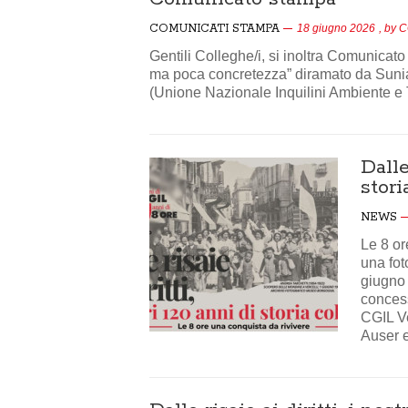
COMUNICATI STAMPA
18 giugno 2026
, by
C
Gentili Colleghe/i, si inoltra Comunica
ma poca concretezza” diramato da Sunia, 
(Unione Nazionale Inquilini Ambiente e Te
Dalle
stori
NEWS
Le 8 or
una fot
giugno 
concess
CGIL Ve
Auser e