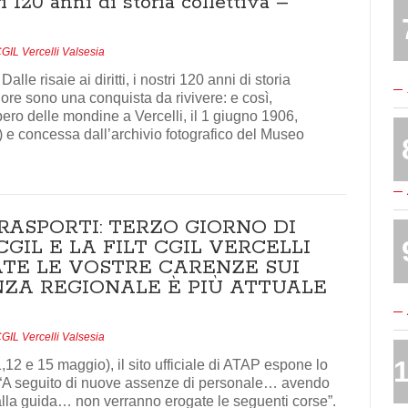
tri 120 anni di storia collettiva –
GIL Vercelli Valsesia
e risaie ai diritti, i nostri 120 anni di storia
 ore sono una conquista da rivivere: e così,
pero delle mondine a Vercelli, il 1 giugno 1906,
) e concessa dall’archivio fotografico del Museo
ASPORTI: TERZO GIORNO DI
CGIL E LA FILT CGIL VERCELLI
ATE LE VOSTRE CARENZE SUI
NZA REGIONALE È PIÙ ATTUALE
GIL Vercelli Valsesia
1,12 e 15 maggio), il sito ufficiale di ATAP espone lo
: “A seguito di nuove assenze di personale… avendo
o alla guida… non verranno erogate le seguenti corse”.