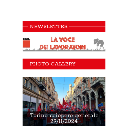
NEWSLETTER
PHOTO GALLERY
 Sanità
Torino, sciopero generale
Non 
29/11/2024