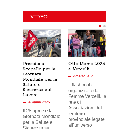
VIDEO
Presidio a
Otto Marzo 2025
Presid
Scopello per la
a Vercelli
SICUR
Giornata
Cresce
9 marzo 2025
Mondiale per la
17/02/
Salute e
Il flash mob
18 feb
Sicurezza sul
organizzato da
Lavoro
Nel vid
Femme Vercelli, la
di Tele
rete di
28 aprile 2026
24, il p
Associazioni del
Il 28 aprile è la
sindaca
territorio
Giornata Mondiale
FILCA
provinciale legate
per la Salute e
Vercell
all’universo
Sicurezza sul