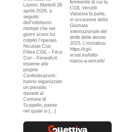
davanti 
femminile di cui la
Lavoro. Martedì 28
di Eni 
CGIL Vercelli
aprile 2026, a
Cresce
Valsesia fa parte,
seguito
sosteg
in occasione della
dell’infortunio
lavorat
Giornata
mortale che nei
(delega
internazionale dei
giorni scorsi ha
sindaca
diritti delle donne
colpito l’operaio
ingius
2025. L’iniziativa:
Niculaie Ciur,
licenzi
https://cgil-
Fillea CGIL – Filca
SICUR2
vcval.eu/lotto-
Cisl – FenealUil
comuni
marzo-a-vercelli/
insieme alle
proprie
Confederazioni,
hanno organizzato
un presidio
davanti al
Comune di
Scopello, paese
nel quale si […]