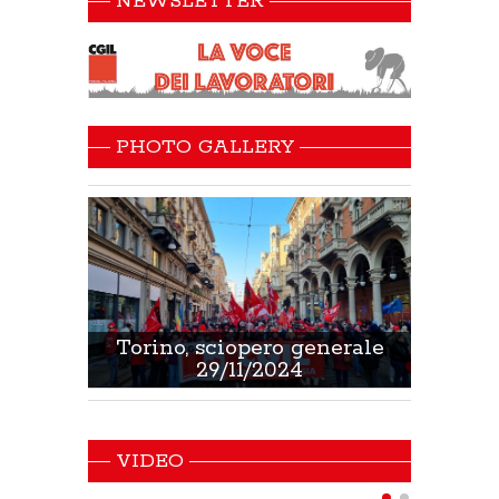
NEWSLETTER
PHOTO GALLERY
 Sanità
Torino, sciopero generale
Non 
29/11/2024
VIDEO