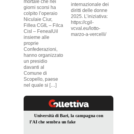
mortale che nei
(delega
internazionale dei
giorni scorsi ha
sindaca
diritti delle donne
colpito l’operaio
ingius
2025. L’iniziativa:
Niculaie Ciur,
licenzi
https://cgil-
Fillea CGIL – Filca
SICUR2
vcval.eu/lotto-
Cisl – FenealUil
comuni
marzo-a-vercelli/
insieme alle
proprie
Confederazioni,
hanno organizzato
un presidio
davanti al
Comune di
Scopello, paese
nel quale si […]