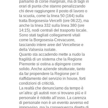
parliamo di corse marginali, ma di tagli in
orari di punta che stanno penalizzando
chi deve raggiungere il posto di lavoro o
la scuola, come la linea 50 (164) sulla
tratta Borgosesia-Vercelli (ore 06:22), ma
anche la linea 332 sulla linea 380 (ore
14:15), nodi centrali del trasporto locale.
Sono stati tagliati collegamenti vitali
come la Borgosesia-Crevacuore,
lasciando intere aree del Vercellese e
della Valsesia isolate.
Quanto sta accadendo mette a nudo la
fragilità di un sistema che la Regione
Piemonte si ostina a dipingere come
solido. Anche aziende strutturate, tanto
da far propendere la Regione per il
riaffidamento del servizio in house, forti
condizioni di criticità.
La realtà che denunciamo da tempo è
un’altra: gli autisti non si trovano più e il
personale è ridotto all’osso. La carenza
di personale non è un evento avverso ed
improvviso, ma la conseguenza diretta di