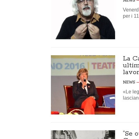
NEWS
Venerdì
per i 1
La Ca
ultim
lavor
NEWS
«Le leg
lascia
“Se 