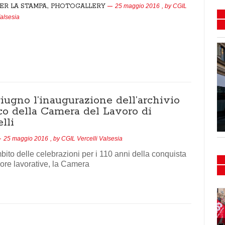
,
ER LA STAMPA
PHOTOGALLERY
25 maggio 2016
, by
CGIL
Valsesia
giugno l’inaugurazione dell’archivio
Flash mob e presidio
ico della Camera del Lavoro di
Sanità 15/16-02-2024
lli
25 maggio 2016
, by
CGIL Vercelli Valsesia
bito delle celebrazioni per i 110 anni della conquista
 ore lavorative, la Camera