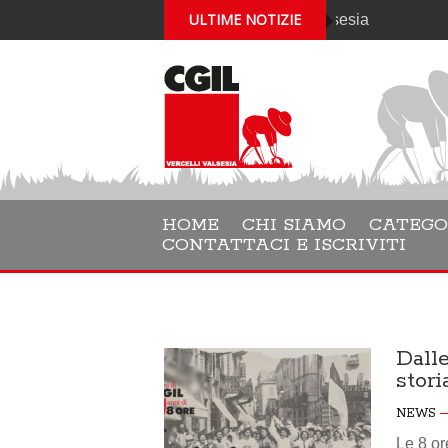
ULTIME NOTIZIE
enerale della Filcams Cgil Vercelli Valsesia
HOME
CHI SIAMO
CATEGO
CONTATTACI E ISCRIVITI
Dalle
stori
NEWS
Le 8 or