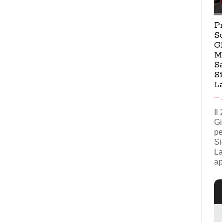
P
S
G
M
S
S
L
Il
Gi
pe
Si
La
ap