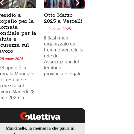
residio a
Otto Marzo
Presidio
copello per la
2025 a Vercelli
SICUR2000 a
iornata
Crescentino,
9 marzo 2025
ondiale per la
17/02/2025
Il flash mob
alute e
18 febbraio 2025
organizzato da
icurezza sul
Femme Vercelli, la
Nel videoservizio
avoro
rete di
di Telecity News
28 aprile 2026
Associazioni del
24, il presidio
 28 aprile è la
territorio
sindacale della
ornata Mondiale
provinciale legate
FILCAMS CGIL
r la Salute e
Vercelli Valsesia
curezza sul
davanti
voro. Martedì 28
rile 2026, a