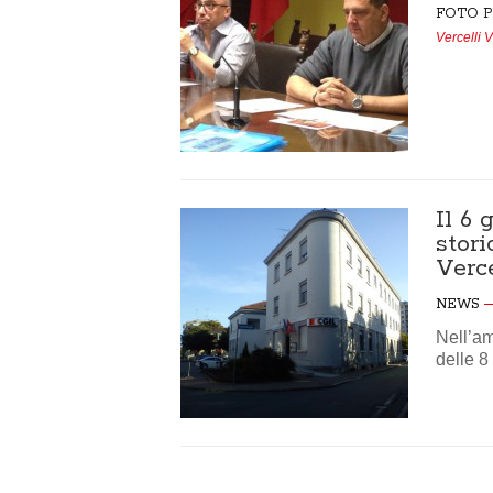
FOTO P
Vercelli 
Il 6 
stor
Verce
NEWS
Nell’am
delle 8