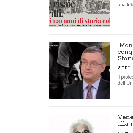
una fot
“Mond
conqu
Stori
VIDEO
Il prof
dell’Un
Vene
alla