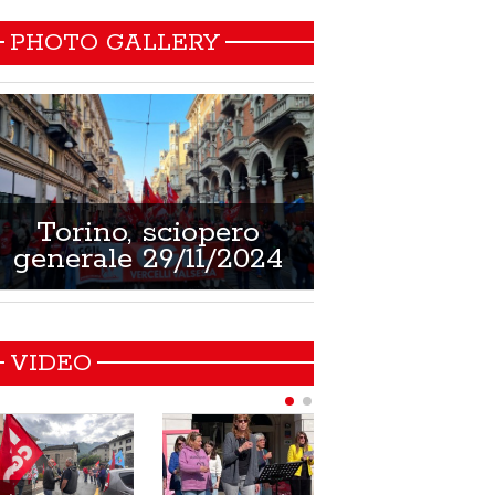
PHOTO GALLERY
Torino, sciopero
Non si muore
generale 29/11/2024
21/02/
VIDEO