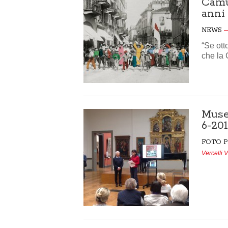
Camus
anni 
NEWS
“Se ott
che la 
Muse
6-20
FOTO P
Vercelli 