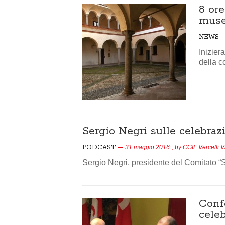
8 ore
muse
NEWS
Inizier
della c
Sergio Negri sulle celebrazi
PODCAST
31 maggio 2016
, by
CGIL Vercelli V
Sergio Negri, presidente del Comitato “S
Conf
celeb