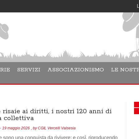
Lara Danes
RIE
SERVIZI
ASSOCIAZIONISMO
LE NOSTR
 risaie ai diritti, i nostri 120 anni di
a collettiva
19 maggio 2026
, by
CGIL Vercelli Valsesia
e sono una conquista da rivivere: e così, riproducendo