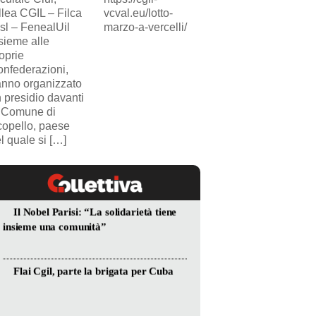
llea CGIL – Filca
vcval.eu/lotto-
SICUR2000. Il
sl – FenealUil
marzo-a-vercelli/
comunicato.
sieme alle
oprie
nfederazioni,
nno organizzato
 presidio davanti
 Comune di
opello, paese
l quale si […]