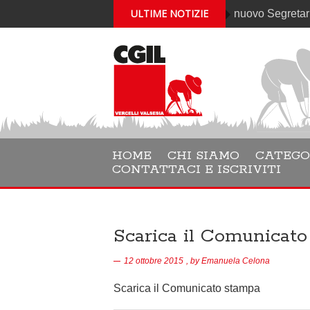
ULTIME NOTIZIE
Gabriele Cantelli è il nuovo Segretario genera
HOME
CHI SIAMO
CATEGO
CONTATTACI E ISCRIVITI
Scarica il Comunicat
12 ottobre 2015
, by
Emanuela Celona
Scarica il Comunicato stampa