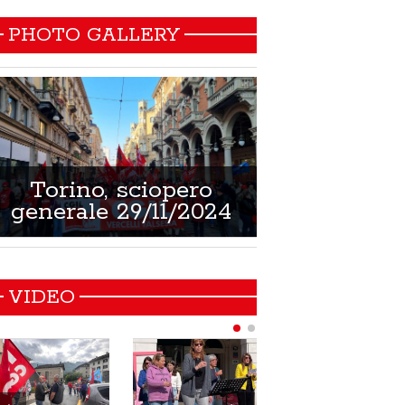
PHOTO GALLERY
Torino, sciopero
Non si muore
generale 29/11/2024
21/02/
VIDEO