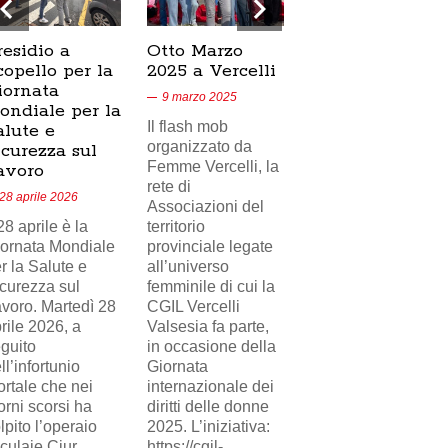
residio a
Otto Marzo
Presidio
copello per la
2025 a Vercelli
SICUR2000 a
iornata
Crescentino,
9 marzo 2025
ondiale per la
17/02/2025
Il flash mob
alute e
18 febbraio 2025
organizzato da
icurezza sul
Femme Vercelli, la
Nel videoservizio
avoro
rete di
di Telecity News
28 aprile 2026
Associazioni del
24, il presidio
 28 aprile è la
territorio
sindacale della
ornata Mondiale
provinciale legate
FILCAMS CGIL
r la Salute e
all’universo
Vercelli Valsesia
curezza sul
femminile di cui la
davanti i cancelli di
voro. Martedì 28
CGIL Vercelli
Eni Versalis a
rile 2026, a
Valsesia fa parte,
Crescentino a
guito
in occasione della
sostegno del
ll’infortunio
Giornata
lavoratore
rtale che nei
internazionale dei
(delegato
orni scorsi ha
diritti delle donne
sindacale)
lpito l’operaio
2025. L’iniziativa:
ingiustamente
culaie Ciur,
https://cgil-
licenziato da