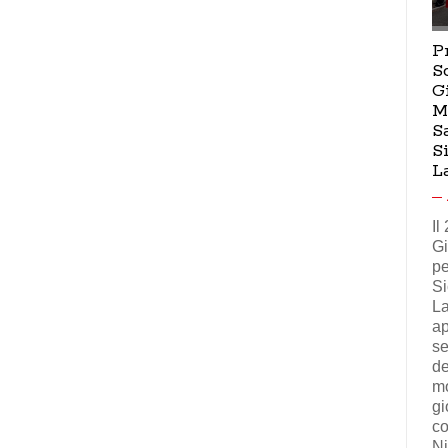
P
S
G
M
S
S
L
Il
Gi
pe
Si
La
ap
se
de
mo
gi
co
Ni