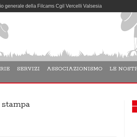
le della Filcams Cgil Vercelli Valsesia
RIE
SERVIZI
ASSOCIAZIONISMO
LE NOSTR
o stampa