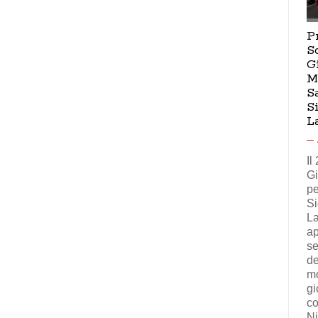
P
S
G
M
S
S
L
Il
Gi
pe
Si
La
ap
se
de
mo
gi
co
Ni