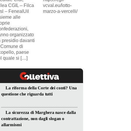
llea CGIL – Filca
vcval.eu/lotto-
SICUR2000. Il
sl – FenealUil
marzo-a-vercelli/
comunicato.
sieme alle
oprie
nfederazioni,
nno organizzato
 presidio davanti
 Comune di
opello, paese
l quale si […]