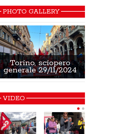
PHOTO GALLERY
Torino, sciopero
Non si muore
generale 29/11/2024
21/02/
VIDEO