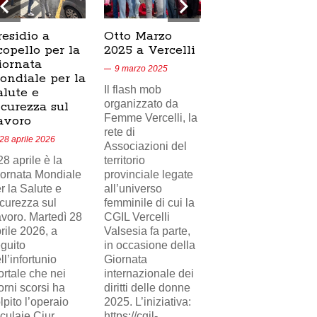
residio a
Otto Marzo
Presidio
copello per la
2025 a Vercelli
SICUR2000 a
iornata
Crescentino,
9 marzo 2025
ondiale per la
17/02/2025
Il flash mob
alute e
18 febbraio 2025
organizzato da
icurezza sul
Femme Vercelli, la
Nel videoservizio
avoro
rete di
di Telecity News
28 aprile 2026
Associazioni del
24, il presidio
 28 aprile è la
territorio
sindacale della
ornata Mondiale
provinciale legate
FILCAMS CGIL
r la Salute e
all’universo
Vercelli Valsesia
curezza sul
femminile di cui la
davanti i cancelli di
voro. Martedì 28
CGIL Vercelli
Eni Versalis a
rile 2026, a
Valsesia fa parte,
Crescentino a
guito
in occasione della
sostegno del
ll’infortunio
Giornata
lavoratore
rtale che nei
internazionale dei
(delegato
orni scorsi ha
diritti delle donne
sindacale)
lpito l’operaio
2025. L’iniziativa:
ingiustamente
culaie Ciur,
https://cgil-
licenziato da