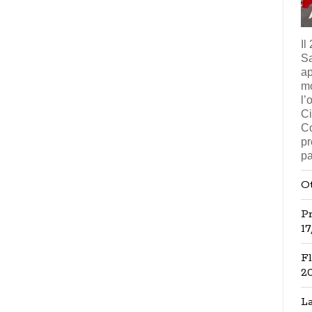
Il
Sa
ap
mo
l’
Ci
Co
pr
pa
Ot
P
1
Fl
2
L