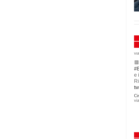
🟥
#
e 
Ri
tw
Ci
vi