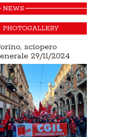
NEWS
PHOTOGALLERY
orino, sciopero
Non si muore
enerale 29/11/2024
21/02/2024