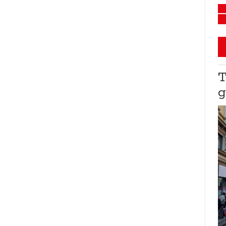
In piazza per la pace,
T
24-2-2023
g