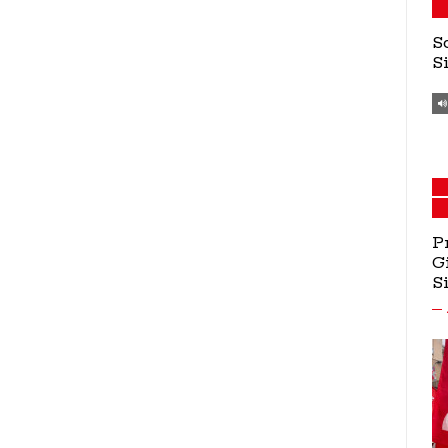
S
S
P
G
S