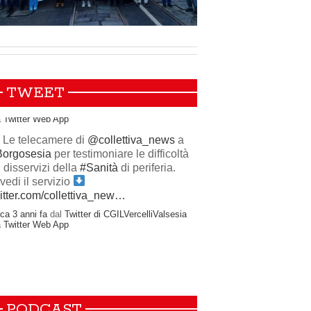
TWEET
 Le telecamere di
@collettiva_news
a
Borgosesia
per testimoniare le difficoltà
i disservizi della
#Sanità
di periferia.
vedi il servizio
itter.com/collettiva_new…
rca 3 anni fa
dal
Twitter di CGILVercelliValsesia
a
Twitter Web App
PODCAST