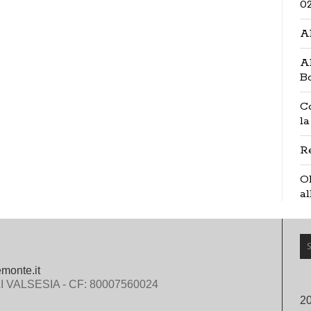
0
A
A
B
C
la
Re
Ob
al
emonte.it
 VALSESIA - CF: 80007560024
2