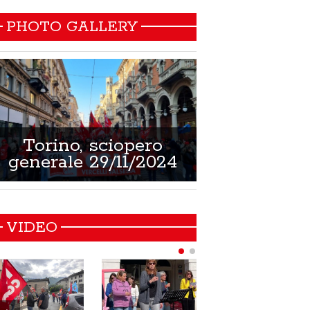
PHOTO GALLERY
Torino, sciopero
Non si muore
generale 29/11/2024
21/02/
VIDEO