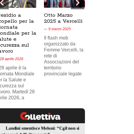
residio a
Otto Marzo
Presidio
copello per la
2025 a Vercelli
SICUR2000 a
iornata
Crescentino,
9 marzo 2025
ondiale per la
17/02/2025
Il flash mob
alute e
18 febbraio 2025
organizzato da
icurezza sul
Femme Vercelli, la
Nel videoservizio
avoro
rete di
di Telecity News
28 aprile 2026
Associazioni del
24, il presidio
 28 aprile è la
territorio
sindacale della
ornata Mondiale
provinciale legate
FILCAMS CGIL
r la Salute e
Vercelli Valsesia
curezza sul
davanti
voro. Martedì 28
rile 2026, a