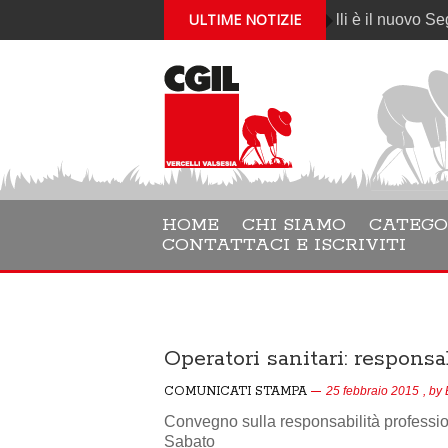
ULTIME NOTIZIE
Gabriele Cantelli è il nuovo Segretario 
HOME
CHI SIAMO
CATEGO
CONTATTACI E ISCRIVITI
Operatori sanitari: responsa
COMUNICATI STAMPA
25 febbraio 2015
, by
Convegno sulla responsabilità professiona
Sabato