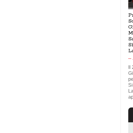
P
S
G
M
S
S
L
Il
Gi
pe
Si
La
ap