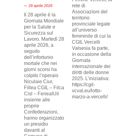
di Tele
rete di
28 aprile 2026
24, il p
Associazioni del
Il 28 aprile è la
sindaca
territorio
Giornata Mondiale
FILCA
provinciale legate
per la Salute e
Vercell
all’universo
Sicurezza sul
davanti 
femminile di cui la
Lavoro. Martedì 28
di Eni 
CGIL Vercelli
aprile 2026, a
Cresce
Valsesia fa parte,
seguito
sosteg
in occasione della
dell’infortunio
lavorat
Giornata
mortale che nei
(delega
internazionale dei
giorni scorsi ha
sindaca
diritti delle donne
colpito l’operaio
ingius
2025. L’iniziativa:
Niculaie Ciur,
licenzi
https://cgil-
Fillea CGIL – Filca
SICUR2
vcval.eu/lotto-
Cisl – FenealUil
comuni
marzo-a-vercelli/
insieme alle
proprie
Confederazioni,
hanno organizzato
un presidio
davanti al