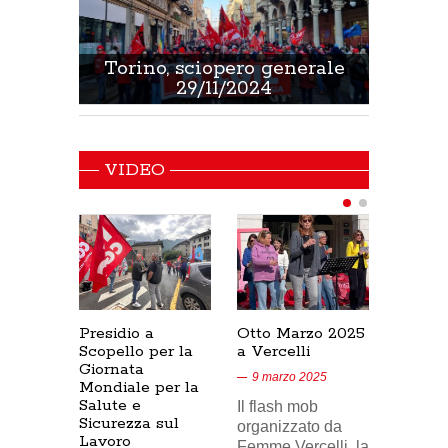
 Sanità
Torino, sciopero generale
Non 
29/11/2024
VIDEO
Presidio a
Otto Marzo 2025
Presid
Scopello per la
a Vercelli
SICUR
Giornata
Cresce
9 marzo 2025
Mondiale per la
17/02/
Salute e
Il flash mob
18 feb
Sicurezza sul
organizzato da
Lavoro
Nel vid
Femme Vercelli, la