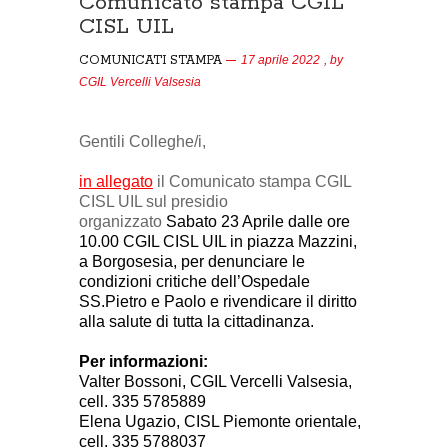
Comunicato stampa CGIL
CISL UIL
COMUNICATI STAMPA
17 aprile 2022
, by
CGIL Vercelli Valsesia
Gentili Colleghe/i,
in allegato
il Comunicato stampa CGIL
CISL UIL sul presidio
organizzato
Sabato
23 Aprile dalle ore
10.00 CGIL CISL UIL in piazza Mazzini,
a Borgosesia, per denunciare le
condizioni critiche dell’Ospedale
SS.Pietro e Paolo e rivendicare il diritto
alla salute di tutta la cittadinanza
.
Per informazioni:
Valter Bossoni, CGIL Vercelli Valsesia,
cell.
335 5785889
Elena Ugazio, CISL Piemonte orientale,
cell.
335 5788037