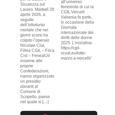
Vercell
all’universo
Sicurezza sul
davanti 
femminile di cui la
Lavoro. Martedì 28
di Eni 
CGIL Vercelli
aprile 2026, a
Cresce
Valsesia fa parte,
seguito
sosteg
in occasione della
dell’infortunio
lavorat
Giornata
mortale che nei
(delega
internazionale dei
giorni scorsi ha
sindaca
diritti delle donne
colpito l’operaio
ingius
2025. L’iniziativa:
Niculaie Ciur,
licenzi
https://cgil-
Fillea CGIL – Filca
SICUR2
vcval.eu/lotto-
Cisl – FenealUil
comuni
marzo-a-vercelli/
insieme alle
proprie
Confederazioni,
hanno organizzato
un presidio
davanti al
Comune di
Scopello, paese
nel quale si […]