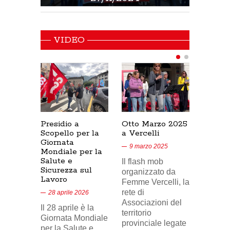
VIDEO
Presidio a
Otto Marzo 2025
Presid
Scopello per la
a Vercelli
SICUR
Giornata
Cresce
9 marzo 2025
Mondiale per la
17/02/
Salute e
Il flash mob
18 feb
Sicurezza sul
organizzato da
Lavoro
Nel vid
Femme Vercelli, la
di Tele
rete di
28 aprile 2026
24, il p
Associazioni del
Il 28 aprile è la
sindaca
territorio
Giornata Mondiale
FILCA
provinciale legate
per la Salute e