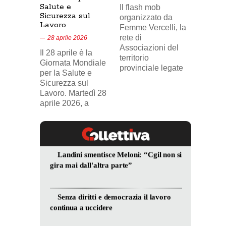
Salute e
Il flash mob
18 feb
Sicurezza sul
organizzato da
Lavoro
Nel vid
Femme Vercelli, la
di Tele
rete di
28 aprile 2026
24, il p
Associazioni del
Il 28 aprile è la
sindaca
territorio
Giornata Mondiale
FILCA
provinciale legate
per la Salute e
Vercell
Sicurezza sul
davanti
Lavoro. Martedì 28
aprile 2026, a