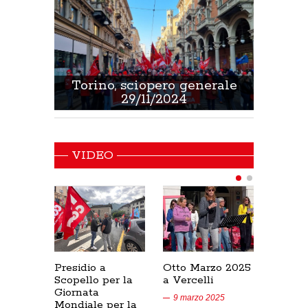
 Sanità
Torino, sciopero generale
Non 
29/11/2024
VIDEO
Presidio a
Otto Marzo 2025
Presid
Scopello per la
a Vercelli
SICUR
Giornata
Cresce
9 marzo 2025
Mondiale per la
17/02/