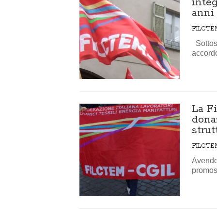
integ
anni
FILCTE
Sottosc
accordo
La Fi
dona
strut
FILCTE
Avendo 
promoss