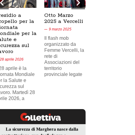
residio a
Otto Marzo
Presidio
copello per la
2025 a Vercelli
SICUR2000 a
iornata
Crescentino,
9 marzo 2025
ondiale per la
17/02/2025
Il flash mob
alute e
18 febbraio 2025
organizzato da
icurezza sul
Femme Vercelli, la
Nel videoservizio
avoro
rete di
di Telecity News
28 aprile 2026
Associazioni del
24, il presidio
 28 aprile è la
territorio
sindacale della
ornata Mondiale
provinciale legate
FILCAMS CGIL
r la Salute e
Vercelli Valsesia
curezza sul
davanti
voro. Martedì 28
rile 2026, a