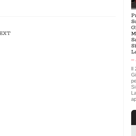
P
S
G
EXT
M
S
S
L
Il
Gi
pe
Si
La
ap