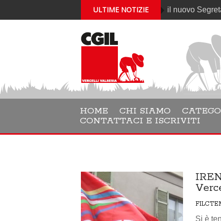
ULTIME NOTIZIE
Gabriele Cantelli è il nuovo Segretario gener
HOME
CHI SIAMO
CATEGO
CONTATTACI E ISCRIVITI
IREN
Verce
FILCTE
Si è te