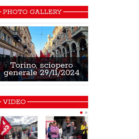
PHOTO GALLERY
Torino, sciopero
Non si muore
generale 29/11/2024
21/02/
VIDEO