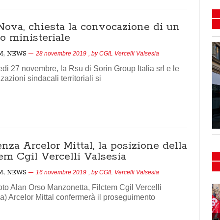
Nova, chiesta la convocazione di un
o ministeriale
,
M
NEWS
28 novembre 2019
, by
CGIL Vercelli Valsesia
di 27 novembre, la Rsu di Sorin Group Italia srl e le
azioni sindacali territoriali si
Flash mob e presidio
Sanità 15/16-02-2024
nza Arcelor Mittal, la posizione della
em Cgil Vercelli Valsesia
,
M
NEWS
16 novembre 2019
, by
CGIL Vercelli Valsesia
foto Alan Orso Manzonetta, Filctem Cgil Vercelli
a) Arcelor Mittal confermerà il proseguimento