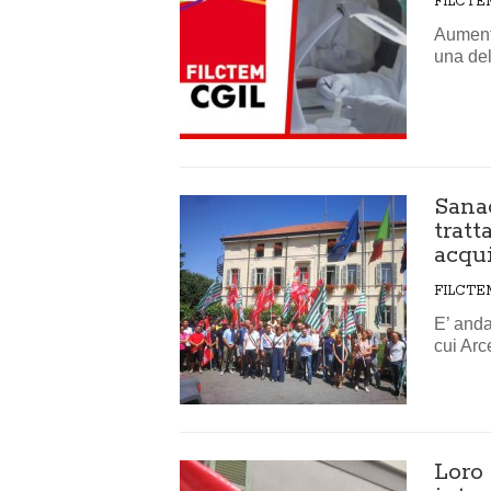
FILCTE
Aumenta
una del
Sana
tratt
acqui
FILCTE
E’ anda
cui Arc
Loro 