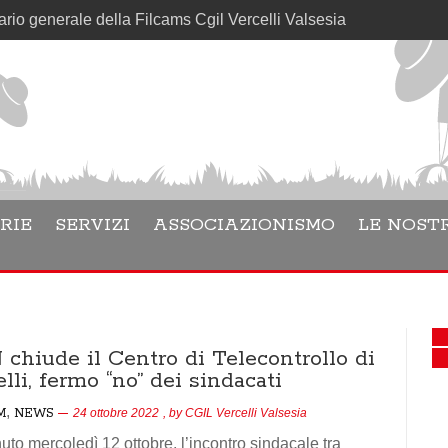
ale della Filcams Cgil Vercelli Valsesia
RIE
SERVIZI
ASSOCIAZIONISMO
LE NOSTR
 chiude il Centro di Telecontrollo di
lli, fermo “no” dei sindacati
,
M
NEWS
24 ottobre 2022
, by
CGIL Vercelli Valsesia
nuto mercoledì 12 ottobre, l’incontro sindacale tra