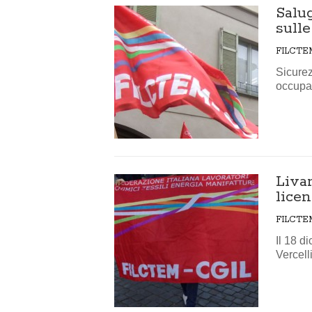
Salug
sulle
FILCTE
Sicurez
occupaz
Livan
lice
FILCTE
Il 18 d
Vercell