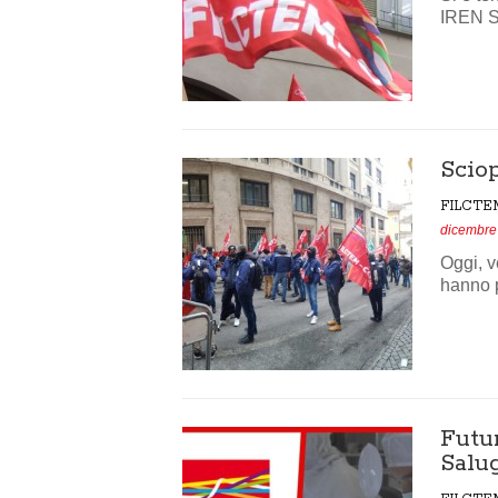
IREN S
Scio
FILCTE
dicembre
Oggi, v
hanno p
Futur
Salu