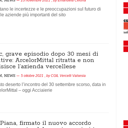
M
NEWS
23 novembre 2021
, by
Emanuela Celona
no le incertezze e le preoccupazioni sul futuro di
le aziende più importanti del sito
c, grave episodio dopo 30 mesi di
ative: ArcelorMittal ritratta e non
sisce l’azienda vercellese
,
M
NEWS
5 ottobre 2021
, by
CGIL Vercelli Valsesia
to deserto l’incontro del 30 settembre scorso, data in
elorMittal – oggi Acciaierie
Piana, firmato il nuovo accordo