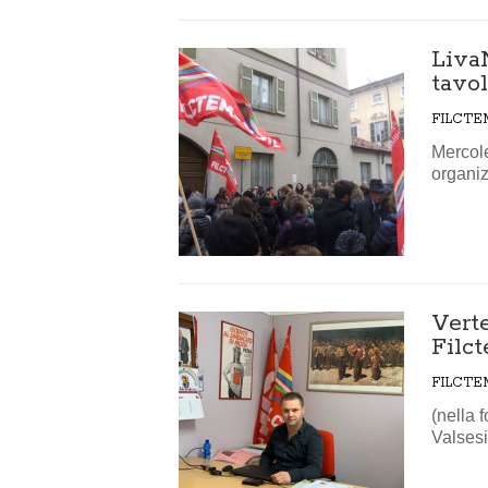
Liva
tavol
FILCTE
Mercole
organizz
Verte
Filct
FILCTE
(nella 
Valsesi