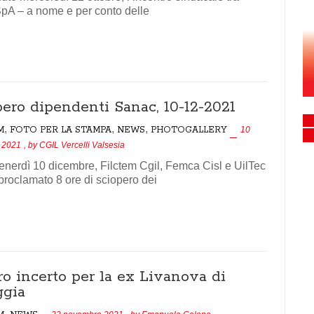
pA – a nome e per conto delle
pero dipendenti Sanac, 10-12-2021
,
,
,
M
FOTO PER LA STAMPA
NEWS
PHOTOGALLERY
10
 2021
, by
CGIL Vercelli Valsesia
enerdì 10 dicembre, Filctem Cgil, Femca Cisl e UilTec
roclamato 8 ore di sciopero dei
o incerto per la ex Livanova di
ggia
,