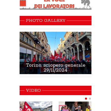
PHOTO GALLERY
 Sanità
Torino, sciopero generale
Non 
29/11/2024
VIDEO