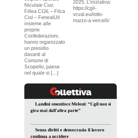
ingius
2025. L’iniziativa:
Niculaie Ciur,
licenzi
https://cgil-
Fillea CGIL – Filca
SICUR2
vcval.eu/lotto-
Cisl – FenealUil
comuni
marzo-a-vercelli/
insieme alle
proprie
Confederazioni,
hanno organizzato
un presidio
davanti al
Comune di
Scopello, paese
nel quale si […]