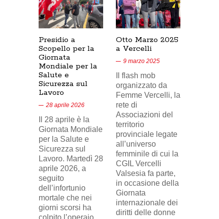
Presidio a
Otto Marzo 2025
Presid
Scopello per la
a Vercelli
SICUR
Giornata
Cresce
9 marzo 2025
Mondiale per la
17/02/
Salute e
Il flash mob
18 feb
Sicurezza sul
organizzato da
Lavoro
Nel vid
Femme Vercelli, la
di Tele
rete di
28 aprile 2026
24, il p
Associazioni del
Il 28 aprile è la
sindaca
territorio
Giornata Mondiale
FILCA
provinciale legate
per la Salute e
Vercell
all’universo
Sicurezza sul
davanti 
femminile di cui la
Lavoro. Martedì 28
di Eni 
CGIL Vercelli
aprile 2026, a
Cresce
Valsesia fa parte,
seguito
sosteg
in occasione della
dell’infortunio
lavorat
Giornata
mortale che nei
(delega
internazionale dei
giorni scorsi ha
sindaca
diritti delle donne
colpito l’operaio