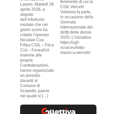
davanti 
femminile di cui la
Lavoro. Martedì 28
di Eni 
CGIL Vercelli
aprile 2026, a
Cresce
Valsesia fa parte,
seguito
sosteg
in occasione della
dell’infortunio
lavorat
Giornata
mortale che nei
(delega
internazionale dei
giorni scorsi ha
sindaca
diritti delle donne
colpito l’operaio
ingius
2025. L’iniziativa:
Niculaie Ciur,
licenzi
https://cgil-
Fillea CGIL – Filca
SICUR2
vcval.eu/lotto-
Cisl – FenealUil
comuni
marzo-a-vercelli/
insieme alle
proprie
Confederazioni,
hanno organizzato
un presidio
davanti al
Comune di
Scopello, paese
nel quale si […]