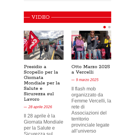
VIDEO
Presidio a
Otto Marzo 2025
Presid
Scopello per la
a Vercelli
SICUR
Giornata
Cresce
9 marzo 2025
Mondiale per la
17/02/
Salute e
Il flash mob
18 feb
Sicurezza sul
organizzato da
Lavoro
Nel vid
Femme Vercelli, la
di Tele
rete di
28 aprile 2026
24, il p
Associazioni del
Il 28 aprile è la
sindaca
territorio
Giornata Mondiale
FILCA
provinciale legate
per la Salute e
Vercell
all’universo
Sicurezza sul