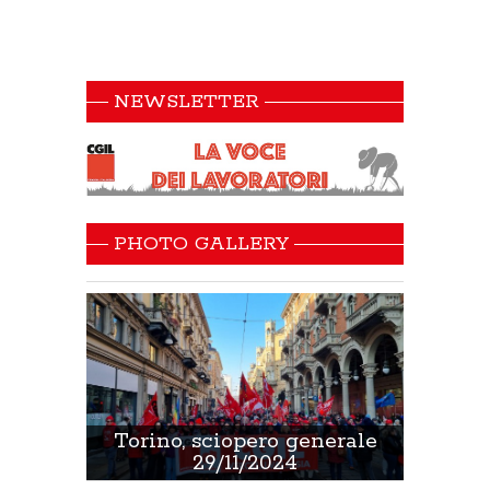
NEWSLETTER
PHOTO GALLERY
 Sanità
Torino, sciopero generale
Non 
29/11/2024