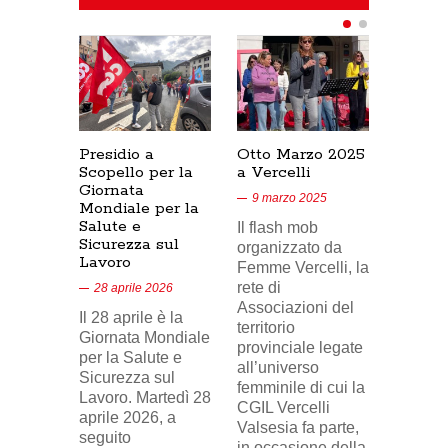
Presidio a
Otto Marzo 2025
Presid
Scopello per la
a Vercelli
SICUR
Giornata
Cresce
9 marzo 2025
Mondiale per la
17/02/
Salute e
Il flash mob
18 feb
Sicurezza sul
organizzato da
Lavoro
Nel vid
Femme Vercelli, la
di Tele
rete di
28 aprile 2026
24, il p
Associazioni del
Il 28 aprile è la
sindaca
territorio
Giornata Mondiale
FILCA
provinciale legate
per la Salute e
Vercell
all’universo
Sicurezza sul
davanti 
femminile di cui la
Lavoro. Martedì 28
di Eni 
CGIL Vercelli
aprile 2026, a
Cresce
Valsesia fa parte,
seguito
sosteg
in occasione della