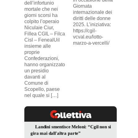
dell’infortunio
lavorat
Giornata
mortale che nei
(delega
internazionale dei
giorni scorsi ha
sindaca
diritti delle donne
colpito l’operaio
ingius
2025. L’iniziativa:
Niculaie Ciur,
licenzi
https://cgil-
Fillea CGIL – Filca
SICUR2
vcval.eu/lotto-
Cisl – FenealUil
comuni
marzo-a-vercelli/
insieme alle
proprie
Confederazioni,
hanno organizzato
un presidio
davanti al
Comune di
Scopello, paese
nel quale si […]