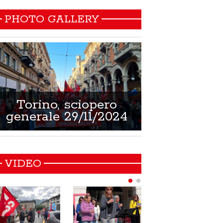
PHOTO GALLERY
Torino, sciopero
Non si muore
generale 29/11/2024
21/02/
VIDEO