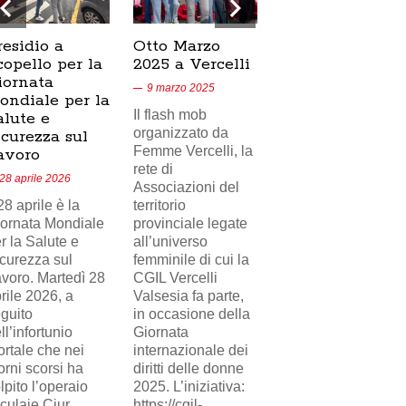
residio a
Otto Marzo
Presidio
copello per la
2025 a Vercelli
SICUR2000 a
iornata
Crescentino,
9 marzo 2025
ondiale per la
17/02/2025
Il flash mob
alute e
18 febbraio 2025
organizzato da
icurezza sul
Femme Vercelli, la
Nel videoservizio
avoro
rete di
di Telecity News
28 aprile 2026
Associazioni del
24, il presidio
 28 aprile è la
territorio
sindacale della
ornata Mondiale
provinciale legate
FILCAMS CGIL
r la Salute e
all’universo
Vercelli Valsesia
curezza sul
femminile di cui la
davanti i cancelli di
voro. Martedì 28
CGIL Vercelli
Eni Versalis a
rile 2026, a
Valsesia fa parte,
Crescentino a
guito
in occasione della
sostegno del
ll’infortunio
Giornata
lavoratore
rtale che nei
internazionale dei
(delegato
orni scorsi ha
diritti delle donne
sindacale)
lpito l’operaio
2025. L’iniziativa:
ingiustamente
culaie Ciur,
https://cgil-
licenziato da