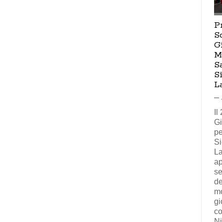
P
S
G
M
S
S
L
Il
Gi
pe
Si
La
ap
se
de
mo
gi
co
Ni