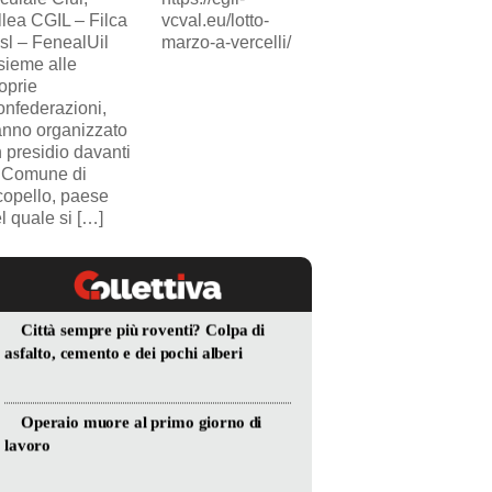
llea CGIL – Filca
vcval.eu/lotto-
SICUR2000. Il
sl – FenealUil
marzo-a-vercelli/
comunicato.
sieme alle
oprie
nfederazioni,
nno organizzato
 presidio davanti
 Comune di
opello, paese
l quale si […]