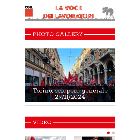
PHOTO GALLERY
 Sanità
Torino, sciopero generale
Non 
29/11/2024
VIDEO