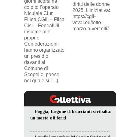
giorni scorsi ha
sindaca
diritti delle donne
colpito l’operaio
ingius
2025. L’iniziativa:
Niculaie Ciur,
licenzi
https://cgil-
Fillea CGIL – Filca
SICUR2
vcval.eu/lotto-
Cisl – FenealUil
comuni
marzo-a-vercelli/
insieme alle
proprie
Confederazioni,
hanno organizzato
un presidio
davanti al
Comune di
Scopello, paese
nel quale si […]