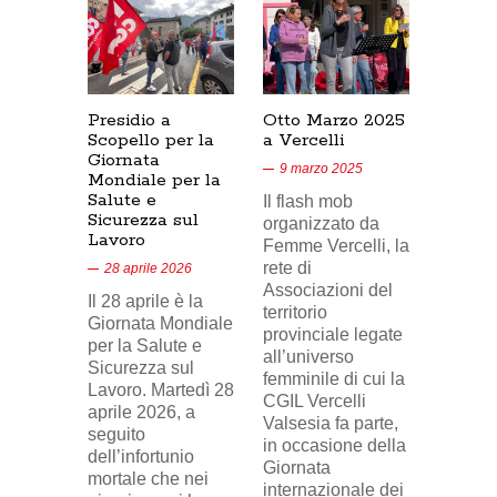
Presidio a
Otto Marzo 2025
Presid
Scopello per la
a Vercelli
SICUR
Giornata
Cresce
9 marzo 2025
Mondiale per la
17/02/
Salute e
Il flash mob
18 feb
Sicurezza sul
organizzato da
Lavoro
Nel vid
Femme Vercelli, la
di Tele
rete di
28 aprile 2026
24, il p
Associazioni del
Il 28 aprile è la
sindaca
territorio
Giornata Mondiale
FILCA
provinciale legate
per la Salute e
Vercell
all’universo
Sicurezza sul
davanti 
femminile di cui la
Lavoro. Martedì 28
di Eni 
CGIL Vercelli
aprile 2026, a
Cresce
Valsesia fa parte,
seguito
sosteg
in occasione della
dell’infortunio
lavorat
Giornata
mortale che nei
(delega
internazionale dei