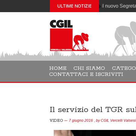
ULTIME NOTIZIE
Gabriele Cantelli è il nuovo Segretario general
HOME
CHI SIAMO
CATEGO
CONTATTACI E ISCRIVITI
Il servizio del TGR su
VIDEO
7 giugno 2016
, by
CGIL Vercelli Valses