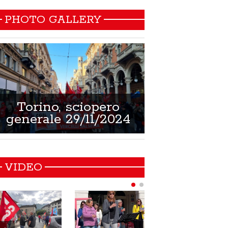
PHOTO GALLERY
Torino, sciopero
Non si muore
generale 29/11/2024
21/02/
VIDEO