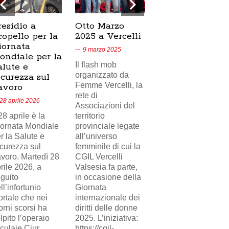
residio a
Otto Marzo
Presidio
copello per la
2025 a Vercelli
SICUR2000 a
iornata
Crescentino,
9 marzo 2025
ondiale per la
17/02/2025
Il flash mob
alute e
18 febbraio 2025
organizzato da
icurezza sul
Femme Vercelli, la
Nel videoservizio
avoro
rete di
di Telecity News
28 aprile 2026
Associazioni del
24, il presidio
 28 aprile è la
territorio
sindacale della
ornata Mondiale
provinciale legate
FILCAMS CGIL
r la Salute e
all’universo
Vercelli Valsesia
curezza sul
femminile di cui la
davanti i cancelli di
voro. Martedì 28
CGIL Vercelli
Eni Versalis a
rile 2026, a
Valsesia fa parte,
Crescentino a
guito
in occasione della
sostegno del
ll’infortunio
Giornata
lavoratore
rtale che nei
internazionale dei
(delegato
orni scorsi ha
diritti delle donne
sindacale)
lpito l’operaio
2025. L’iniziativa:
ingiustamente
culaie Ciur,
https://cgil-
licenziato da