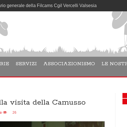
e della Filcams Cgil Vercelli Valsesia
RIE
SERVIZI
ASSOCIAZIONISMO
LE NOSTR
lla visita della Camusso
ia
26