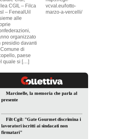
llea CGIL – Filca
vcval.eu/lotto-
SICUR2000. Il
sl – FenealUil
marzo-a-vercelli/
comunicato.
sieme alle
oprie
nfederazioni,
nno organizzato
 presidio davanti
 Comune di
opello, paese
l quale si […]