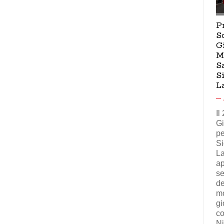
P
S
G
M
S
S
L
Il
Gi
pe
Si
La
ap
se
de
mo
gi
co
Ni