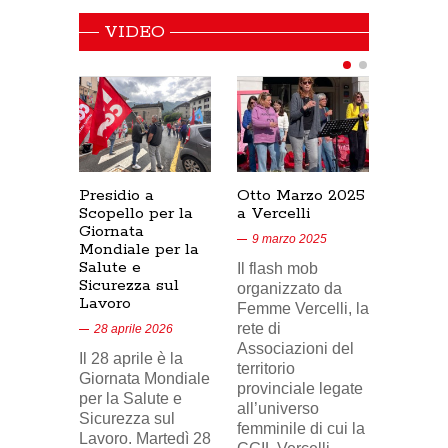
VIDEO
Presidio a
Otto Marzo 2025
Presid
Scopello per la
a Vercelli
SICUR
Giornata
Cresce
9 marzo 2025
Mondiale per la
17/02/
Salute e
Il flash mob
18 feb
Sicurezza sul
organizzato da
Lavoro
Nel vid
Femme Vercelli, la
di Tele
rete di
28 aprile 2026
24, il p
Associazioni del
Il 28 aprile è la
sindaca
territorio
Giornata Mondiale
FILCA
provinciale legate
per la Salute e
Vercell
all’universo
Sicurezza sul
davanti 
femminile di cui la
Lavoro. Martedì 28
di Eni 