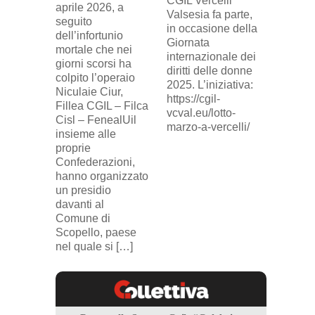
CGIL Vercelli
aprile 2026, a
Cresce
Valsesia fa parte,
seguito
sosteg
in occasione della
dell’infortunio
lavorat
Giornata
mortale che nei
(delega
internazionale dei
giorni scorsi ha
sindaca
diritti delle donne
colpito l’operaio
ingius
2025. L’iniziativa:
Niculaie Ciur,
licenzi
https://cgil-
Fillea CGIL – Filca
SICUR2
vcval.eu/lotto-
Cisl – FenealUil
comuni
marzo-a-vercelli/
insieme alle
proprie
Confederazioni,
hanno organizzato
un presidio
davanti al
Comune di
Scopello, paese
nel quale si […]