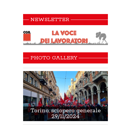
NEWSLETTER
PHOTO GALLERY
 Sanità
Torino, sciopero generale
Non 
29/11/2024