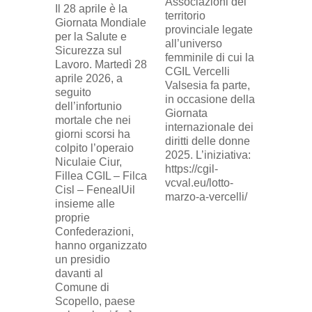
Associazioni del
Il 28 aprile è la
sindaca
territorio
Giornata Mondiale
FILCA
provinciale legate
per la Salute e
Vercell
all’universo
Sicurezza sul
davanti 
femminile di cui la
Lavoro. Martedì 28
di Eni 
CGIL Vercelli
aprile 2026, a
Cresce
Valsesia fa parte,
seguito
sosteg
in occasione della
dell’infortunio
lavorat
Giornata
mortale che nei
(delega
internazionale dei
giorni scorsi ha
sindaca
diritti delle donne
colpito l’operaio
ingius
2025. L’iniziativa:
Niculaie Ciur,
licenzi
https://cgil-
Fillea CGIL – Filca
SICUR2
vcval.eu/lotto-
Cisl – FenealUil
comuni
marzo-a-vercelli/
insieme alle
proprie
Confederazioni,
hanno organizzato
un presidio
davanti al
Comune di
Scopello, paese