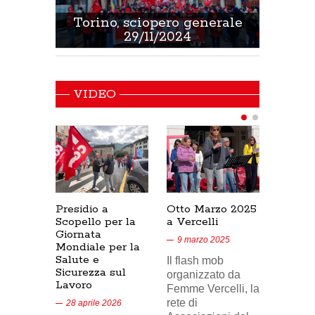
 Sanità
Torino, sciopero generale
Non 
29/11/2024
VIDEO
Presidio a
Otto Marzo 2025
Presid
Scopello per la
a Vercelli
SICUR
Giornata
Cresce
9 marzo 2025
Mondiale per la
17/02/
Salute e
Il flash mob
18 feb
Sicurezza sul
organizzato da
Lavoro
Nel vid
Femme Vercelli, la
di Tele
rete di
28 aprile 2026
24, il p