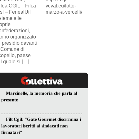
llea CGIL – Filca
vcval.eu/lotto-
SICUR2000. Il
sl – FenealUil
marzo-a-vercelli/
comunicato.
sieme alle
oprie
nfederazioni,
nno organizzato
 presidio davanti
 Comune di
opello, paese
l quale si […]