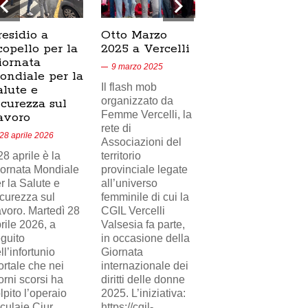
residio a
Otto Marzo
Presidio
copello per la
2025 a Vercelli
SICUR2000 a
iornata
Crescentino,
9 marzo 2025
ondiale per la
17/02/2025
Il flash mob
alute e
18 febbraio 2025
organizzato da
icurezza sul
Femme Vercelli, la
Nel videoservizio
avoro
rete di
di Telecity News
28 aprile 2026
Associazioni del
24, il presidio
 28 aprile è la
territorio
sindacale della
ornata Mondiale
provinciale legate
FILCAMS CGIL
r la Salute e
all’universo
Vercelli Valsesia
curezza sul
femminile di cui la
davanti i cancelli di
voro. Martedì 28
CGIL Vercelli
Eni Versalis a
rile 2026, a
Valsesia fa parte,
Crescentino a
guito
in occasione della
sostegno del
ll’infortunio
Giornata
lavoratore
rtale che nei
internazionale dei
(delegato
orni scorsi ha
diritti delle donne
sindacale)
lpito l’operaio
2025. L’iniziativa:
ingiustamente
culaie Ciur,
https://cgil-
licenziato da