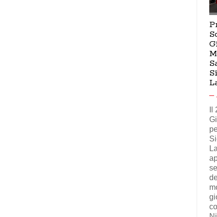
P
S
G
M
S
S
L
Il
Gi
pe
Si
La
ap
se
de
mo
gi
co
Ni