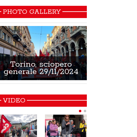
PHOTO GALLERY
Torino, sciopero
Non si muore
generale 29/11/2024
21/02/
VIDEO