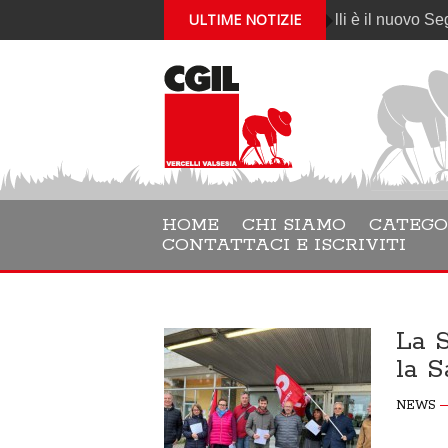
ULTIME NOTIZIE
Gabriele Cantelli è il nuovo Segretario g
HOME
CHI SIAMO
CATEGO
CONTATTACI E ISCRIVITI
La S
la S
NEWS