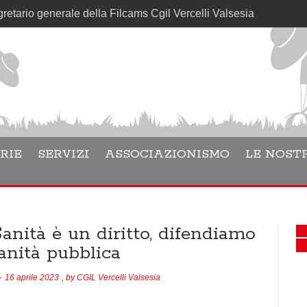
enerale della Filcams Cgil Vercelli Valsesia
RIE
SERVIZI
ASSOCIAZIONISMO
LE NOSTR
anità è un diritto, difendiamo
anità pubblica
16 aprile 2023
, by
CGIL Vercelli Valsesia