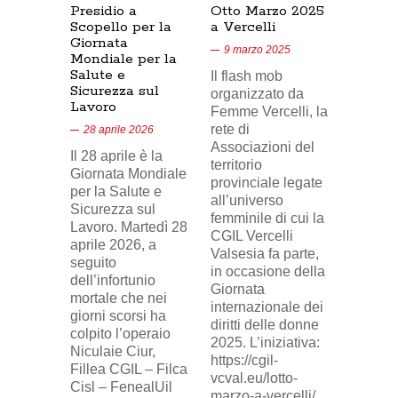
Presidio a
Otto Marzo 2025
Presid
Scopello per la
a Vercelli
SICUR
Giornata
Cresce
9 marzo 2025
Mondiale per la
17/02/
Salute e
Il flash mob
18 feb
Sicurezza sul
organizzato da
Lavoro
Nel vid
Femme Vercelli, la
di Tele
rete di
28 aprile 2026
24, il p
Associazioni del
Il 28 aprile è la
sindaca
territorio
Giornata Mondiale
FILCA
provinciale legate
per la Salute e
Vercell
all’universo
Sicurezza sul
davanti 
femminile di cui la
Lavoro. Martedì 28
di Eni 
CGIL Vercelli
aprile 2026, a
Cresce
Valsesia fa parte,
seguito
sosteg
in occasione della
dell’infortunio
lavorat
Giornata
mortale che nei
(delega
internazionale dei
giorni scorsi ha
sindaca
diritti delle donne
colpito l’operaio
ingius
2025. L’iniziativa:
Niculaie Ciur,
licenzi
https://cgil-
Fillea CGIL – Filca
SICUR2
vcval.eu/lotto-
Cisl – FenealUil
comuni
marzo-a-vercelli/