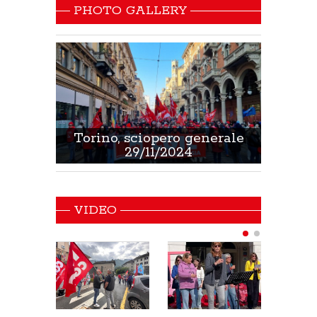
PHOTO GALLERY
 Sanità
Torino, sciopero generale
Non 
29/11/2024
VIDEO