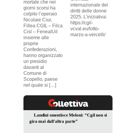
mortale che nei
(delega
internazionale dei
giorni scorsi ha
sindaca
diritti delle donne
colpito l’operaio
ingius
2025. L’iniziativa:
Niculaie Ciur,
licenzi
https://cgil-
Fillea CGIL – Filca
SICUR2
vcval.eu/lotto-
Cisl – FenealUil
comuni
marzo-a-vercelli/
insieme alle
proprie
Confederazioni,
hanno organizzato
un presidio
davanti al
Comune di
Scopello, paese
nel quale si […]