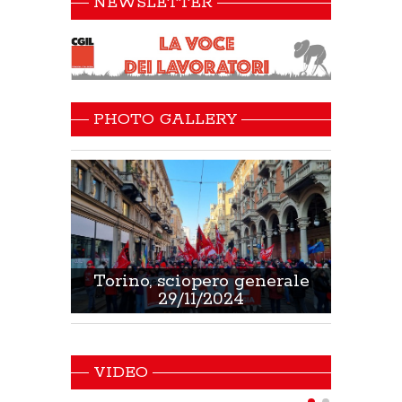
NEWSLETTER
PHOTO GALLERY
 Sanità
Torino, sciopero generale
Non 
29/11/2024
VIDEO