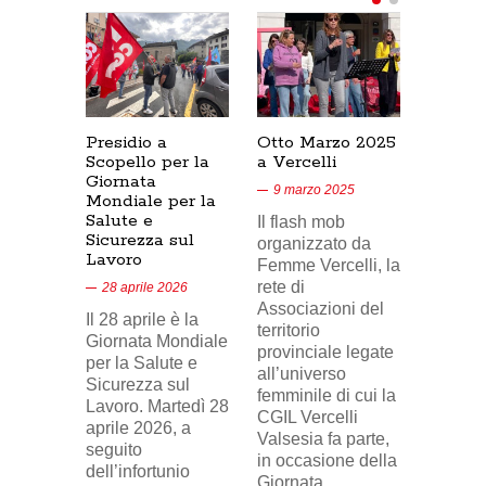
Presidio a
Otto Marzo 2025
Presid
Scopello per la
a Vercelli
SICUR
Giornata
Cresce
9 marzo 2025
Mondiale per la
17/02/
Salute e
Il flash mob
18 feb
Sicurezza sul
organizzato da
Lavoro
Nel vid
Femme Vercelli, la
di Tele
rete di
28 aprile 2026
24, il p
Associazioni del
Il 28 aprile è la
sindaca
territorio
Giornata Mondiale
FILCA
provinciale legate
per la Salute e
Vercell
all’universo
Sicurezza sul
davanti 
femminile di cui la
Lavoro. Martedì 28
di Eni 
CGIL Vercelli
aprile 2026, a
Cresce
Valsesia fa parte,
seguito
sosteg
in occasione della
dell’infortunio
lavorat
Giornata