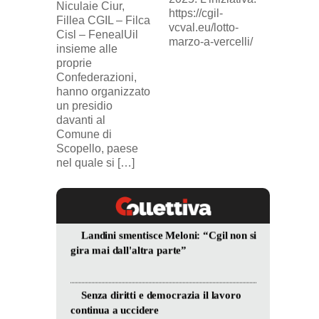
Niculaie Ciur,
licenzi
https://cgil-
Fillea CGIL – Filca
SICUR2
vcval.eu/lotto-
Cisl – FenealUil
comuni
marzo-a-vercelli/
insieme alle
proprie
Confederazioni,
hanno organizzato
un presidio
davanti al
Comune di
Scopello, paese
nel quale si […]