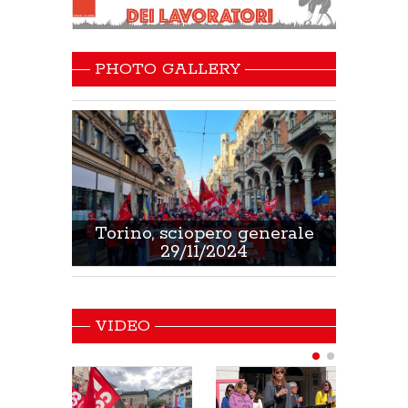
PHOTO GALLERY
 Sanità
Torino, sciopero generale
Non 
29/11/2024
VIDEO