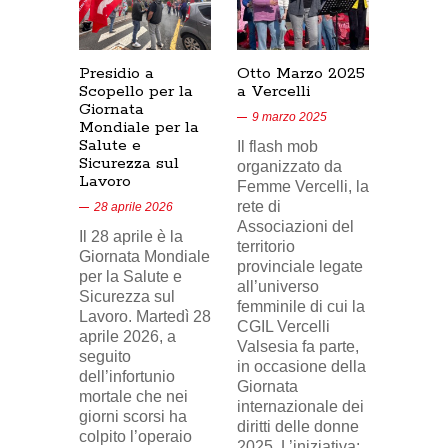
Presidio a
Otto Marzo 2025
Presid
Scopello per la
a Vercelli
SICUR
Giornata
Cresce
9 marzo 2025
Mondiale per la
17/02/
Salute e
Il flash mob
18 feb
Sicurezza sul
organizzato da
Lavoro
Nel vid
Femme Vercelli, la
di Tele
rete di
28 aprile 2026
24, il p
Associazioni del
Il 28 aprile è la
sindaca
territorio
Giornata Mondiale
FILCA
provinciale legate
per la Salute e
Vercell
all’universo
Sicurezza sul
davanti 
femminile di cui la
Lavoro. Martedì 28
di Eni 
CGIL Vercelli
aprile 2026, a
Cresce
Valsesia fa parte,
seguito
sosteg
in occasione della
dell’infortunio
lavorat
Giornata
mortale che nei
(delega
internazionale dei
giorni scorsi ha
sindaca
diritti delle donne
colpito l’operaio
ingius
2025. L’iniziativa: