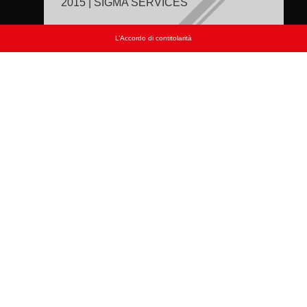
2015 | SIGMA SERVICES
L’Accordo di contitolarità