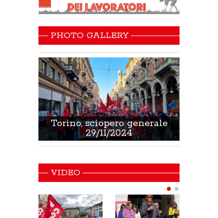
PHOTO GALLERY
 Sanità
Torino, sciopero generale
Non 
29/11/2024
VIDEO