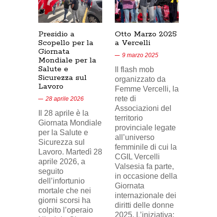
Presidio a
Otto Marzo 2025
Presid
Scopello per la
a Vercelli
SICUR
Giornata
Cresce
9 marzo 2025
Mondiale per la
17/02/
Salute e
Il flash mob
18 feb
Sicurezza sul
organizzato da
Lavoro
Nel vid
Femme Vercelli, la
di Tele
rete di
28 aprile 2026
24, il p
Associazioni del
Il 28 aprile è la
sindaca
territorio
Giornata Mondiale
FILCA
provinciale legate
per la Salute e
Vercell
all’universo
Sicurezza sul
davanti 
femminile di cui la
Lavoro. Martedì 28
di Eni 
CGIL Vercelli
aprile 2026, a
Cresce
Valsesia fa parte,
seguito
sosteg
in occasione della
dell’infortunio
lavorat
Giornata
mortale che nei
(delega
internazionale dei
giorni scorsi ha
sindaca
diritti delle donne
colpito l’operaio
ingius
2025. L’iniziativa: