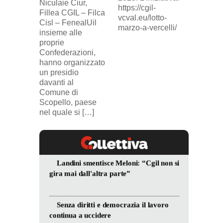
Niculaie Ciur,
licenzi
https://cgil-
Fillea CGIL – Filca
SICUR2
vcval.eu/lotto-
Cisl – FenealUil
comuni
marzo-a-vercelli/
insieme alle
proprie
Confederazioni,
hanno organizzato
un presidio
davanti al
Comune di
Scopello, paese
nel quale si […]