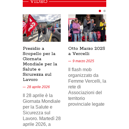
VIDEO
Presidio a
Otto Marzo 2025
Presid
Scopello per la
a Vercelli
SICUR
Giornata
Cresce
9 marzo 2025
Mondiale per la
17/02/
Salute e
Il flash mob
18 feb
Sicurezza sul
organizzato da
Lavoro
Nel vid
Femme Vercelli, la
di Tele
rete di
28 aprile 2026
24, il p
Associazioni del
Il 28 aprile è la
sindaca
territorio
Giornata Mondiale
FILCA
provinciale legate
per la Salute e
Vercell
Sicurezza sul
davanti
Lavoro. Martedì 28
aprile 2026, a