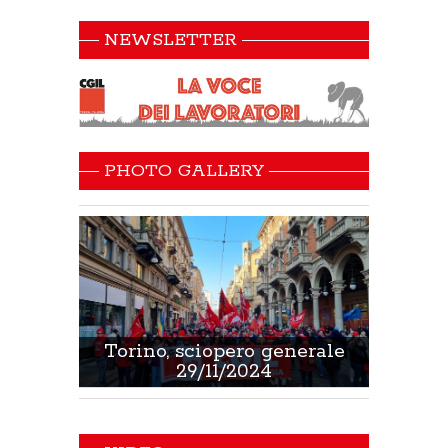
NEWSLETTER
PHOTO GALLERY
 Sanità
Torino, sciopero generale
Non 
29/11/2024