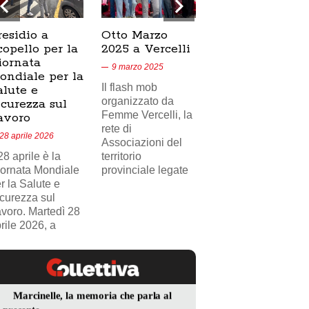
residio a
Otto Marzo
Presidio
copello per la
2025 a Vercelli
SICUR2000 a
iornata
Crescentino,
9 marzo 2025
ondiale per la
17/02/2025
Il flash mob
alute e
18 febbraio 2025
organizzato da
icurezza sul
Femme Vercelli, la
Nel videoservizio
avoro
rete di
di Telecity News
28 aprile 2026
Associazioni del
24, il presidio
 28 aprile è la
territorio
sindacale della
ornata Mondiale
provinciale legate
FILCAMS CGIL
r la Salute e
Vercelli Valsesia
curezza sul
davanti
voro. Martedì 28
rile 2026, a