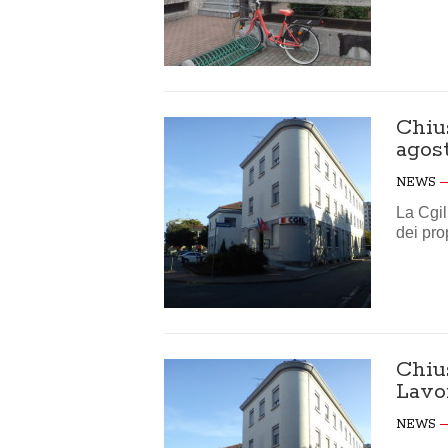
Chius
agost
NEWS
La Cgil
dei prop
Chiu
Lavor
NEWS