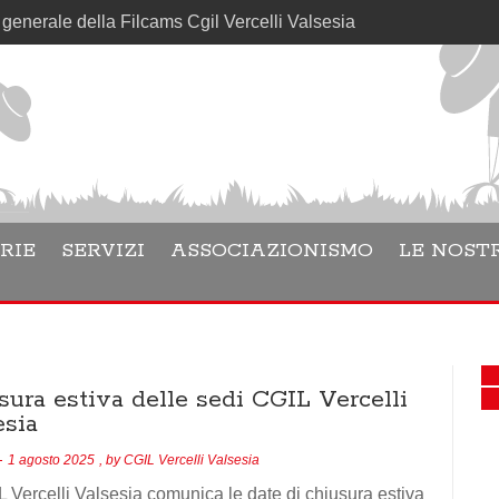
 della Filcams Cgil Vercelli Valsesia
RIE
SERVIZI
ASSOCIAZIONISMO
LE NOSTR
sura estiva delle sedi CGIL Vercelli
esia
1 agosto 2025
, by
CGIL Vercelli Valsesia
 Vercelli Valsesia comunica le date di chiusura estiva