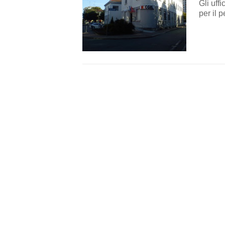
Gli uff
per il 