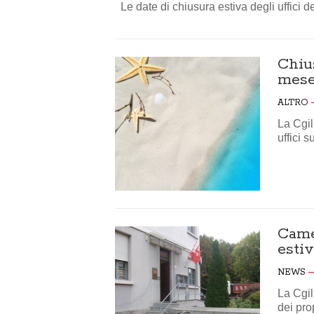
Le date di chiusura estiva degli uffici de
Chius
mese
ALTRO
La Cgil
uffici 
Camer
esti
NEWS
La Cgil
dei prop