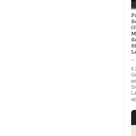
P
S
G
M
S
S
L
Il
Gi
pe
Si
La
ap