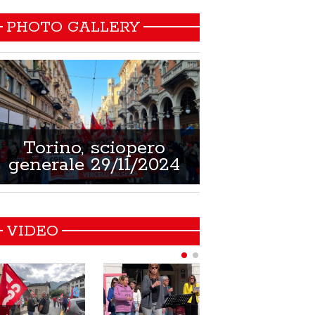
PHOTO GALLERY
Torino, sciopero
Non si muore
generale 29/11/2024
21/02/
VIDEO