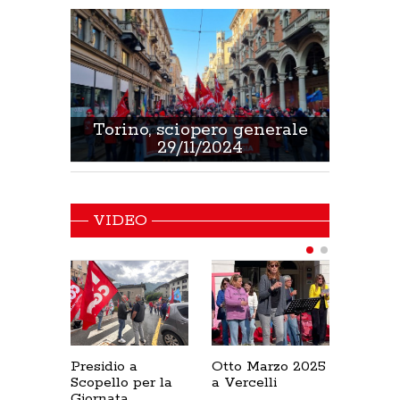
 Sanità
Torino, sciopero generale
Non 
29/11/2024
VIDEO
Presidio a
Otto Marzo 2025
Presid
Scopello per la
a Vercelli
SICUR
Giornata
Cresce