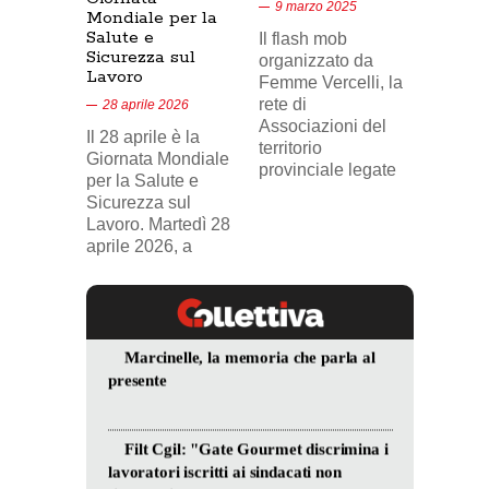
9 marzo 2025
Mondiale per la
17/02/
Salute e
Il flash mob
18 feb
Sicurezza sul
organizzato da
Lavoro
Nel vid
Femme Vercelli, la
di Tele
rete di
28 aprile 2026
24, il p
Associazioni del
Il 28 aprile è la
sindaca
territorio
Giornata Mondiale
FILCA
provinciale legate
per la Salute e
Vercell
Sicurezza sul
davanti
Lavoro. Martedì 28
aprile 2026, a