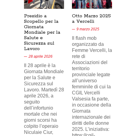
Presidio a
Otto Marzo 2025
Presid
Scopello per la
a Vercelli
SICUR
Giornata
Cresce
9 marzo 2025
Mondiale per la
17/02/
Salute e
Il flash mob
18 feb
Sicurezza sul
organizzato da
Lavoro
Nel vid
Femme Vercelli, la
di Tele
rete di
28 aprile 2026
24, il p
Associazioni del
Il 28 aprile è la
sindaca
territorio
Giornata Mondiale
FILCA
provinciale legate
per la Salute e
Vercell
all’universo
Sicurezza sul
davanti 
femminile di cui la
Lavoro. Martedì 28
di Eni 
CGIL Vercelli
aprile 2026, a
Cresce
Valsesia fa parte,
seguito
sosteg
in occasione della
dell’infortunio
lavorat
Giornata
mortale che nei
(delega
internazionale dei
giorni scorsi ha
sindaca
diritti delle donne
colpito l’operaio
ingius
2025. L’iniziativa:
Niculaie Ciur,
licenzi
https://cgil-