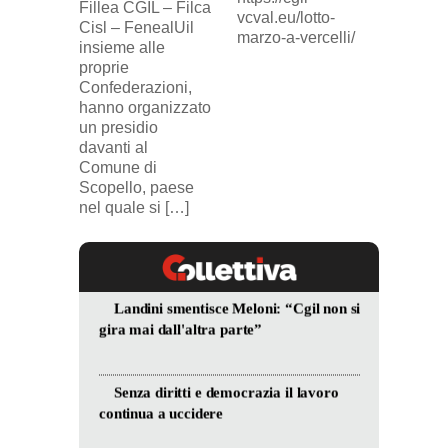
Fillea CGIL – Filca
SICUR2
vcval.eu/lotto-
Cisl – FenealUil
comuni
marzo-a-vercelli/
insieme alle
proprie
Confederazioni,
hanno organizzato
un presidio
davanti al
Comune di
Scopello, paese
nel quale si […]