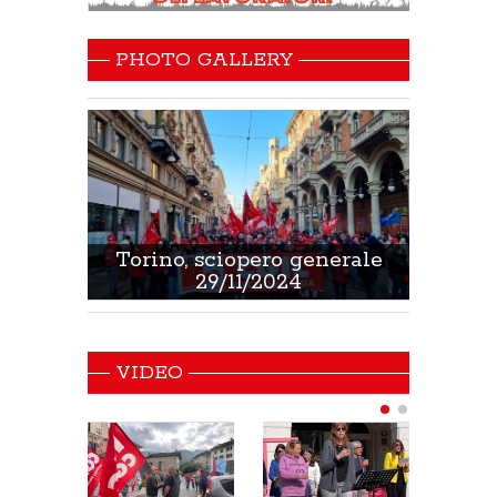
PHOTO GALLERY
 Sanità
Torino, sciopero generale
Non 
29/11/2024
VIDEO