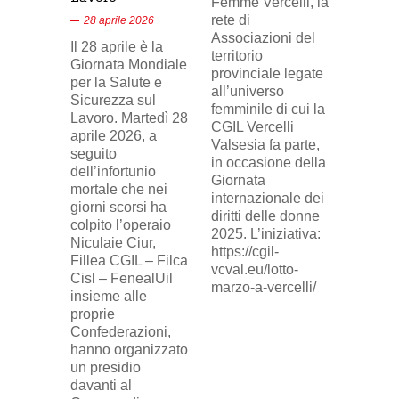
Femme Vercelli, la
di Tele
rete di
28 aprile 2026
24, il p
Associazioni del
Il 28 aprile è la
sindaca
territorio
Giornata Mondiale
FILCA
provinciale legate
per la Salute e
Vercell
all’universo
Sicurezza sul
davanti 
femminile di cui la
Lavoro. Martedì 28
di Eni 
CGIL Vercelli
aprile 2026, a
Cresce
Valsesia fa parte,
seguito
sosteg
in occasione della
dell’infortunio
lavorat
Giornata
mortale che nei
(delega
internazionale dei
giorni scorsi ha
sindaca
diritti delle donne
colpito l’operaio
ingius
2025. L’iniziativa:
Niculaie Ciur,
licenzi
https://cgil-
Fillea CGIL – Filca
SICUR2
vcval.eu/lotto-
Cisl – FenealUil
comuni
marzo-a-vercelli/
insieme alle
proprie
Confederazioni,
hanno organizzato
un presidio
davanti al