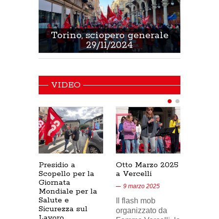
 Sanità
Torino, sciopero generale
Non 
29/11/2024
VIDEO
Presidio a
Otto Marzo 2025
Presid
Scopello per la
a Vercelli
SICUR
Giornata
Cresce
9 marzo 2025
Mondiale per la
17/02/
Salute e
Il flash mob
18 feb
Sicurezza sul
organizzato da
Lavoro
Nel vid