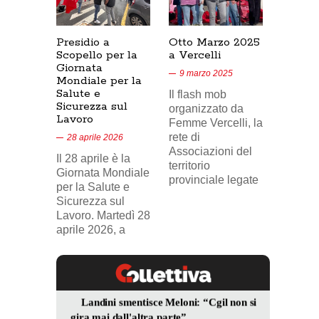
Presidio a
Otto Marzo 2025
Presid
Scopello per la
a Vercelli
SICUR
Giornata
Cresce
9 marzo 2025
Mondiale per la
17/02/
Salute e
Il flash mob
18 feb
Sicurezza sul
organizzato da
Lavoro
Nel vid
Femme Vercelli, la
di Tele
rete di
28 aprile 2026
24, il p
Associazioni del
Il 28 aprile è la
sindaca
territorio
Giornata Mondiale
FILCA
provinciale legate
per la Salute e
Vercell
Sicurezza sul
davanti
Lavoro. Martedì 28
aprile 2026, a