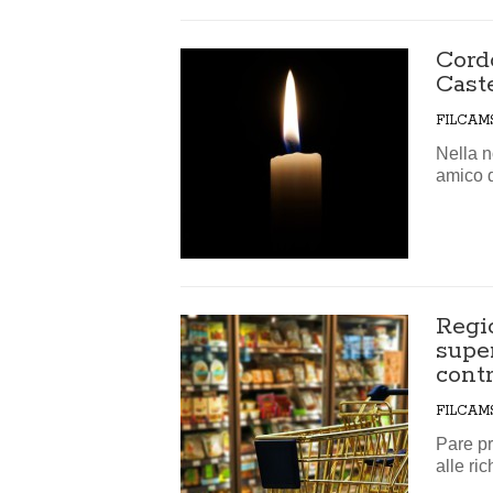
Cord
Caste
FILCAM
Nella n
amico d
Regi
supe
contr
FILCAM
Pare pr
alle ric