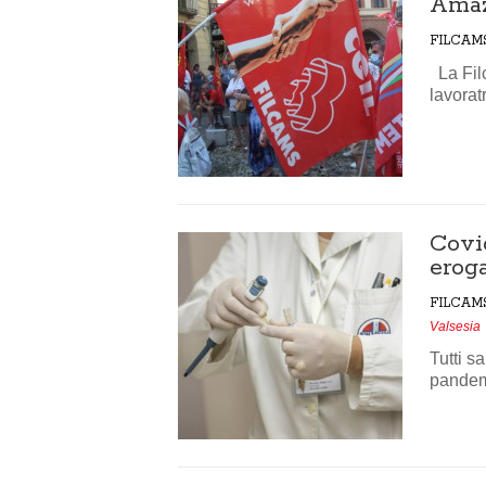
Amaz
FILCAM
La Filc
lavoratr
Covid
eroga
FILCAM
Valsesia
Tutti s
pandemi