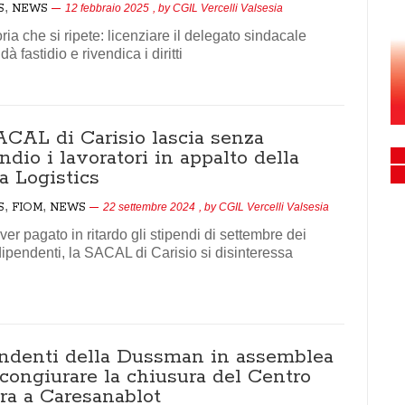
,
S
NEWS
12 febbraio 2025
, by
CGIL Vercelli Valsesia
ria che si ripete: licenziare il delegato sindacale
à fastidio e rivendica i diritti
ACAL di Carisio lascia senza
ndio i lavoratori in appalto della
a Logistics
,
,
S
FIOM
NEWS
22 settembre 2024
, by
CGIL Vercelli Valsesia
er pagato in ritardo gli stipendi di settembre dei
dipendenti, la SACAL di Carisio si disinteressa
ndenti della Dussman in assemblea
scongiurare la chiusura del Centro
ura a Caresanablot