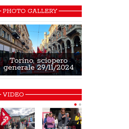
PHOTO GALLERY
Torino, sciopero
Non si muore
generale 29/11/2024
21/02/
VIDEO