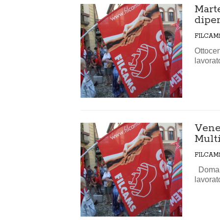
Mart
dipe
FILCAM
Ottocen
lavorat
Vene
Multi
FILCAM
Domani
lavorat