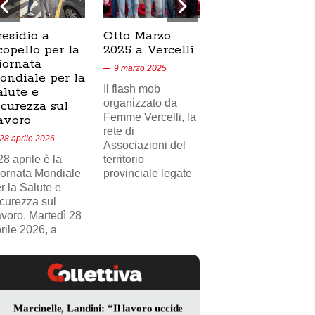
residio a
Otto Marzo
Presidio
copello per la
2025 a Vercelli
SICUR2000 a
iornata
Crescentino,
9 marzo 2025
ondiale per la
17/02/2025
Il flash mob
alute e
18 febbraio 2025
organizzato da
icurezza sul
Femme Vercelli, la
Nel videoservizio
avoro
rete di
di Telecity News
28 aprile 2026
Associazioni del
24, il presidio
 28 aprile è la
territorio
sindacale della
ornata Mondiale
provinciale legate
FILCAMS CGIL
r la Salute e
Vercelli Valsesia
curezza sul
davanti
voro. Martedì 28
rile 2026, a