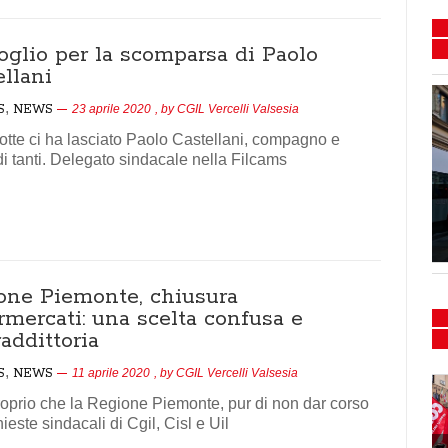
oglio per la scomparsa di Paolo
llani
,
S
NEWS
23 aprile 2020
, by
CGIL Vercelli Valsesia
otte ci ha lasciato Paolo Castellani, compagno e
i tanti. Delegato sindacale nella Filcams
Flash mob e presidio
Sanità 15/16-02-2024
one Piemonte, chiusura
rmercati: una scelta confusa e
addittoria
,
S
NEWS
11 aprile 2020
, by
CGIL Vercelli Valsesia
oprio che la Regione Piemonte, pur di non dar corso
hieste sindacali di Cgil, Cisl e Uil