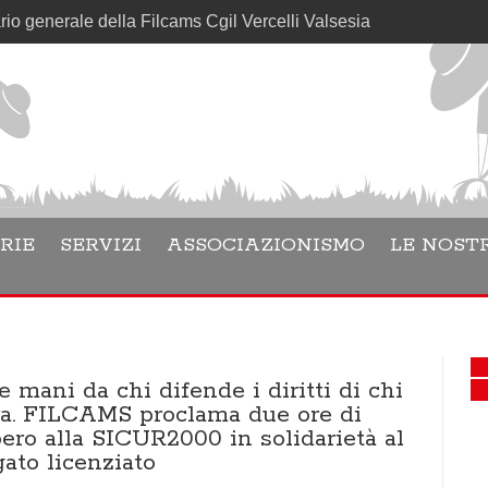
le della Filcams Cgil Vercelli Valsesia
RIE
SERVIZI
ASSOCIAZIONISMO
LE NOSTR
e mani da chi difende i diritti di chi
ra. FILCAMS proclama due ore di
ero alla SICUR2000 in solidarietà al
ato licenziato