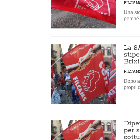
FILCAM
Una sto
perché d
La S
stipe
Brixi
FILCAM
Dopo av
propri 
Dipe
per 
cott