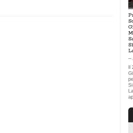
P
S
G
M
S
S
L
Il
Gi
pe
Si
La
ap