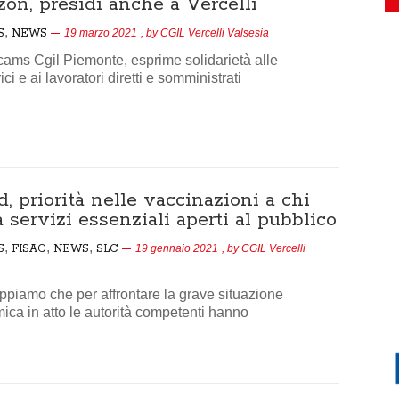
on, presìdi anche a Vercelli
,
S
NEWS
19 marzo 2021
, by
CGIL Vercelli Valsesia
ams Cgil Piemonte, esprime solidarietà alle
ici e ai lavoratori diretti e somministrati
, priorità nelle vaccinazioni a chi
 servizi essenziali aperti al pubblico
,
,
,
S
FISAC
NEWS
SLC
19 gennaio 2021
, by
CGIL Vercelli
appiamo che per affrontare la grave situazione
ca in atto le autorità competenti hanno