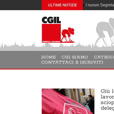
ULTIME NOTIZIE
Gabriele Cantelli è il nuovo Segretario genera
HOME
CHI SIAMO
CATEGO
CONTATTACI E ISCRIVITI
Giù l
lavo
sciop
deleg