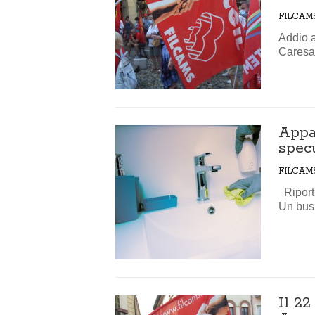
FILCAM
Addio a
Caresan
Appal
spec
FILCAM
Riport
Un busi
Il 22