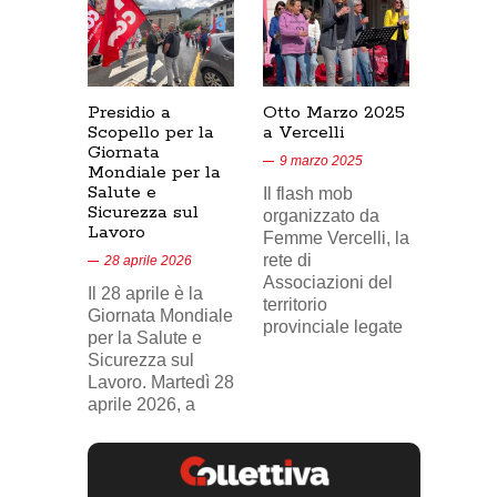
Presidio a
Otto Marzo 2025
Presid
Scopello per la
a Vercelli
SICUR
Giornata
Cresce
9 marzo 2025
Mondiale per la
17/02/
Salute e
Il flash mob
18 feb
Sicurezza sul
organizzato da
Lavoro
Nel vid
Femme Vercelli, la
di Tele
rete di
28 aprile 2026
24, il p
Associazioni del
Il 28 aprile è la
sindaca
territorio
Giornata Mondiale
FILCA
provinciale legate
per la Salute e
Vercell
Sicurezza sul
davanti
Lavoro. Martedì 28
aprile 2026, a