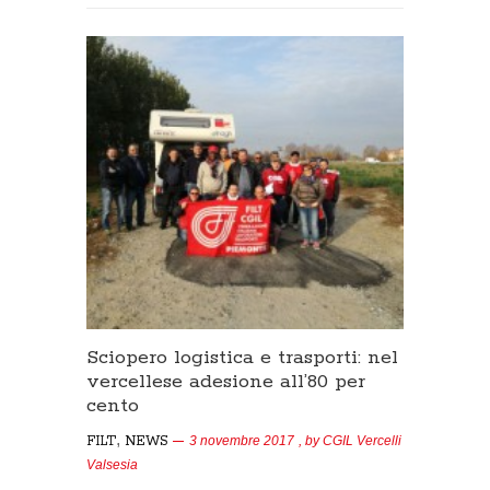
Sciopero logistica e trasporti: nel
vercellese adesione all’80 per
cento
,
FILT
NEWS
3 novembre 2017
, by
CGIL Vercelli
Valsesia