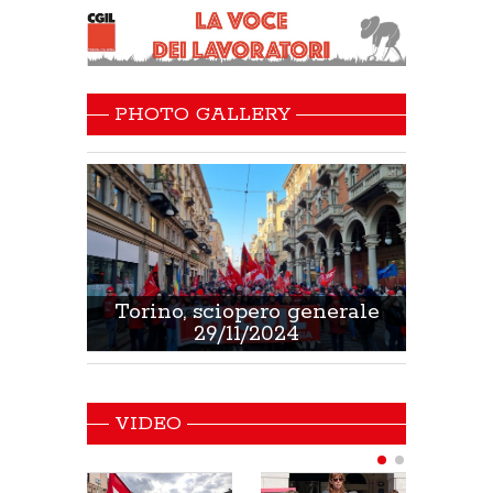
PHOTO GALLERY
 Sanità
Torino, sciopero generale
Non 
29/11/2024
VIDEO