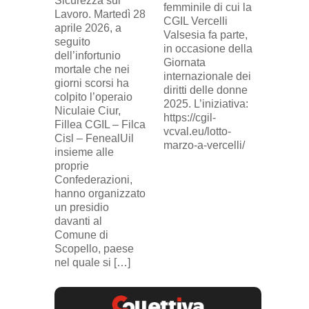
Sicurezza sul
davanti 
femminile di cui la
Lavoro. Martedì 28
di Eni 
CGIL Vercelli
aprile 2026, a
Cresce
Valsesia fa parte,
seguito
sosteg
in occasione della
dell’infortunio
lavorat
Giornata
mortale che nei
(delega
internazionale dei
giorni scorsi ha
sindaca
diritti delle donne
colpito l’operaio
ingius
2025. L’iniziativa:
Niculaie Ciur,
licenzi
https://cgil-
Fillea CGIL – Filca
SICUR2
vcval.eu/lotto-
Cisl – FenealUil
comuni
marzo-a-vercelli/
insieme alle
proprie
Confederazioni,
hanno organizzato
un presidio
davanti al
Comune di
Scopello, paese
nel quale si […]