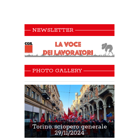
NEWSLETTER
PHOTO GALLERY
 Sanità
Torino, sciopero generale
Non 
29/11/2024