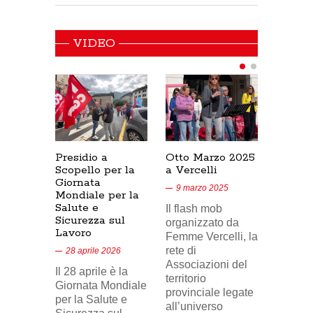
VIDEO
Presidio a
Otto Marzo 2025
Presid
Scopello per la
a Vercelli
SICUR
Giornata
Cresce
9 marzo 2025
Mondiale per la
17/02/
Salute e
Il flash mob
18 feb
Sicurezza sul
organizzato da
Lavoro
Nel vid
Femme Vercelli, la
di Tele
rete di
28 aprile 2026
24, il p
Associazioni del
Il 28 aprile è la
sindaca
territorio
Giornata Mondiale
FILCA
provinciale legate
per la Salute e
Vercell
all’universo