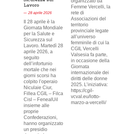
organizzato da
Lavoro
Nel vid
Femme Vercelli, la
di Tele
rete di
28 aprile 2026
24, il p
Associazioni del
Il 28 aprile è la
sindaca
territorio
Giornata Mondiale
FILCA
provinciale legate
per la Salute e
Vercell
all’universo
Sicurezza sul
davanti 
femminile di cui la
Lavoro. Martedì 28
di Eni 
CGIL Vercelli
aprile 2026, a
Cresce
Valsesia fa parte,
seguito
sosteg
in occasione della
dell’infortunio
lavorat
Giornata
mortale che nei
(delega
internazionale dei
giorni scorsi ha
sindaca
diritti delle donne
colpito l’operaio
ingius
2025. L’iniziativa:
Niculaie Ciur,
licenzi
https://cgil-
Fillea CGIL – Filca
SICUR2
vcval.eu/lotto-
Cisl – FenealUil
comuni
marzo-a-vercelli/
insieme alle
proprie
Confederazioni,
hanno organizzato
un presidio