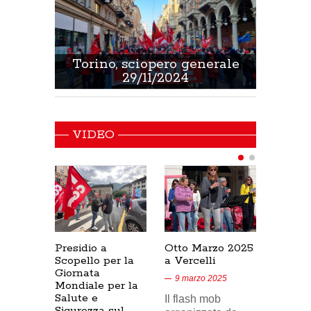
 Sanità
Torino, sciopero generale
Non 
29/11/2024
VIDEO
Presidio a
Otto Marzo 2025
Presid
Scopello per la
a Vercelli
SICUR
Giornata
Cresce
9 marzo 2025
Mondiale per la
17/02/
Salute e
Il flash mob
18 feb
Sicurezza sul