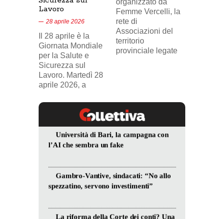
Sicurezza sul
organizzato da
Lavoro
Nel vid
Femme Vercelli, la
di Tele
rete di
28 aprile 2026
24, il p
Associazioni del
Il 28 aprile è la
sindaca
territorio
Giornata Mondiale
FILCA
provinciale legate
per la Salute e
Vercell
Sicurezza sul
davanti
Lavoro. Martedì 28
aprile 2026, a