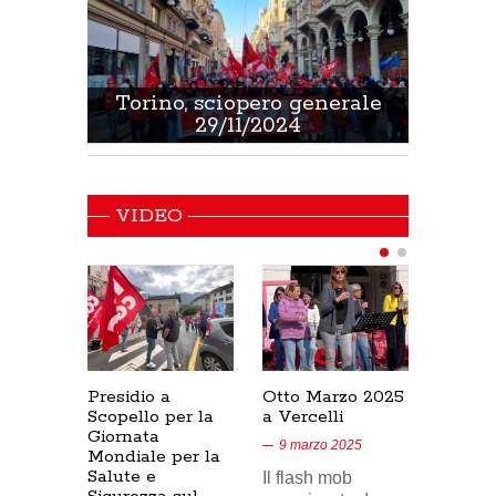
 Sanità
Torino, sciopero generale
Non 
29/11/2024
VIDEO
Presidio a
Otto Marzo 2025
Presid
Scopello per la
a Vercelli
SICUR
Giornata
Cresce
9 marzo 2025
Mondiale per la
17/02/
Salute e
Il flash mob
18 feb