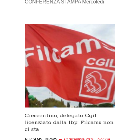
CONFERENZA STAMPA Mercoledì
Crescentino, delegato Cgil
licenziato dalla Ibp: Filcams non
ci sta
,
FILCAMS
NEWS
14 dicembre 2016
, by
CGIL