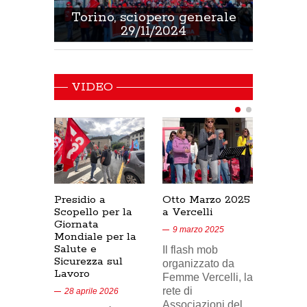
 Sanità
Torino, sciopero generale
Non 
29/11/2024
VIDEO
Presidio a
Otto Marzo 2025
Presid
Scopello per la
a Vercelli
SICUR
Giornata
Cresce
9 marzo 2025
Mondiale per la
17/02/
Salute e
Il flash mob
18 feb
Sicurezza sul
organizzato da
Lavoro
Nel vid
Femme Vercelli, la
di Tele
rete di
28 aprile 2026
24, il p
Associazioni del