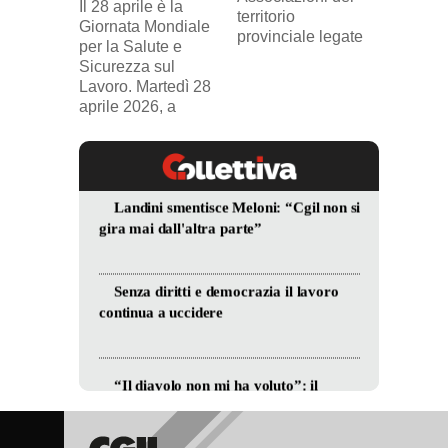
Il 28 aprile è la
sindaca
territorio
Giornata Mondiale
FILCA
provinciale legate
per la Salute e
Vercell
Sicurezza sul
davanti
Lavoro. Martedì 28
aprile 2026, a