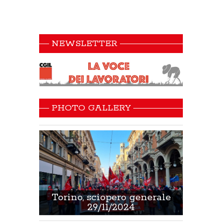
NEWSLETTER
PHOTO GALLERY
 Sanità
Torino, sciopero generale
Non 
29/11/2024