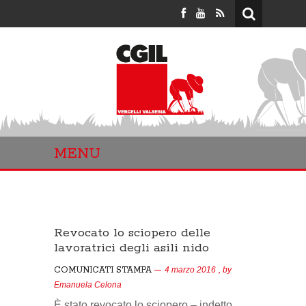
MENU
Revocato lo sciopero delle
lavoratrici degli asili nido
COMUNICATI STAMPA
4 marzo 2016
, by
Emanuela Celona
È stato revocato lo sciopero – indetto