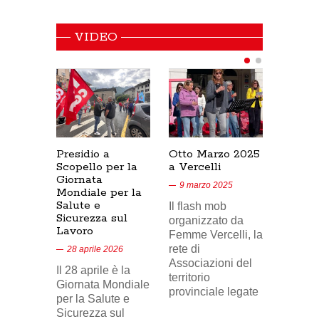
VIDEO
Presidio a
Otto Marzo 2025
Presid
Scopello per la
a Vercelli
SICUR
Giornata
Cresce
9 marzo 2025
Mondiale per la
17/02/
Salute e
Il flash mob
18 feb
Sicurezza sul
organizzato da
Lavoro
Nel vid
Femme Vercelli, la
di Tele
rete di
28 aprile 2026
24, il p
Associazioni del
Il 28 aprile è la
sindaca
territorio
Giornata Mondiale
FILCA
provinciale legate
per la Salute e
Vercell
Sicurezza sul
davanti